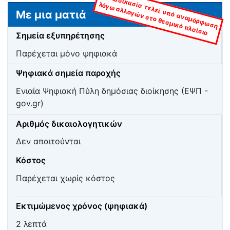
Η
δ
ια
δ
ικ
α
τελεί υπ
ό α
ν
α
μ
όρφ
ω
σ
η
λόγω
α
λλα
γώ
ν
σ
το θ
εσ
μ
ικ
ό π
λα
ίσ
σ
ία
ιο
Μετάβαση σε:
πλοήγηση
,
αναζήτηση
Με μια ματιά
Σημεία εξυπηρέτησης
Παρέχεται μόνο ψηφιακά
Ψηφιακά σημεία παροχής
Ενιαία Ψηφιακή Πύλη δημόσιας διοίκησης (ΕΨΠ -
gov.gr)
Αριθμός δικαιολογητικών
Δεν απαιτούνται
Κόστος
Παρέχεται χωρίς κόστος
Εκτιμώμενος χρόνος (ψηφιακά)
2 λεπτά