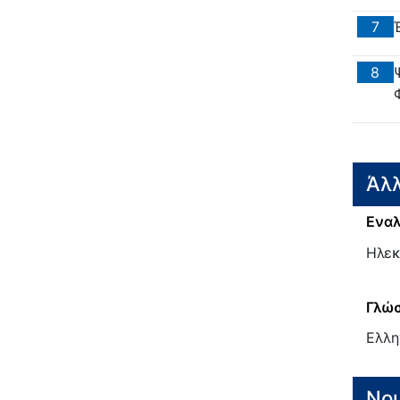
7
8
Άλλ
Εναλ
Ηλεκ
Γλώσ
Ελλη
Νο