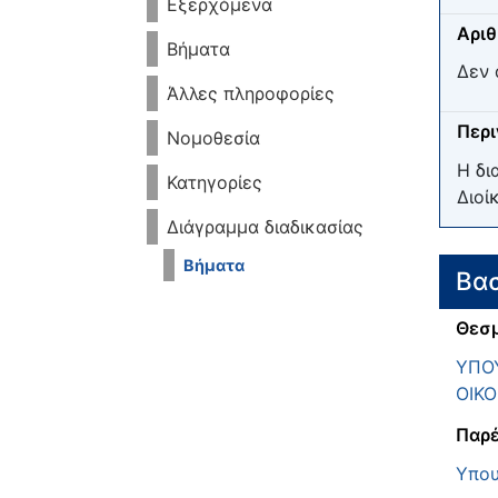
Εξερχόμενα
Αριθ
Βήματα
Δεν 
Άλλες πληροφορίες
Περ
Νομοθεσία
Η δι
Κατηγορίες
Διοί
Διάγραμμα διαδικασίας
Βήματα
Βασ
Θεσμ
ΥΠΟΥ
ΟΙΚ
Παρέ
Υπου