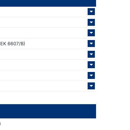
ΕΚ 6607/Β)
α