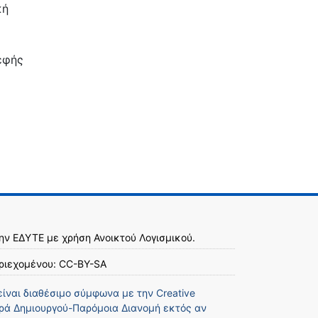
κή
εφής
την
ΕΔΥΤΕ
με χρήση
Ανοικτού Λογισμικού
.
ριεχομένου:
CC-BY-SA
είναι διαθέσιμο σύμφωνα με την
Creative
ά Δημιουργού-Παρόμοια Διανομή
εκτός αν