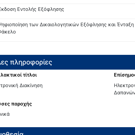
Έκδοση Εντολής Εξόφλησης
Ψηφιοποίηση των Δικαιολογητικών Εξόφλησης και Ένταξη
Φάκελο
ες πληροφορίες
λακτικοί τίτλοι
Επίσημος
τρονική Διακίνηση
Ηλεκτρον
Δαπανών 
σες παροχής
νικά
μοθεσία