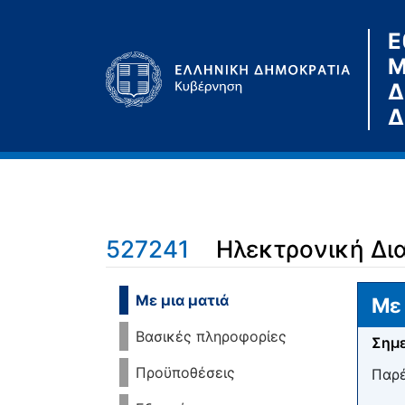
Ε
Μ
Δ
Δ
527241
Ηλεκτρονική Δι
Μετάβαση σε:
πλοήγηση
,
αναζήτηση
Με μια ματιά
Με 
Βασικές πληροφορίες
Σημε
Προϋποθέσεις
Παρέ