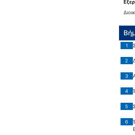
Εξερ
Διοι
Βή
1
2
3
4
5
6