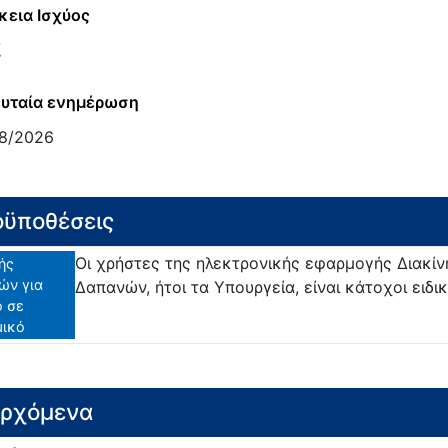
κεια Ισχύος
ξ
υταία ενημέρωση
8/2026
ϋποθέσεις
Οι χρήστες της ηλεκτρονικής εφαρμογής Διακίν
ής
ών για
Δαπανών, ήτοι τα Υπουργεία, είναι κάτοχοι ειδ
ο σε
μικό
ερχόμενα