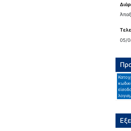
Διάρ
Άπα
Τελε
05/0
Προ
Κατοχ
κωδικ
είσοδ
λογισ
Εξ