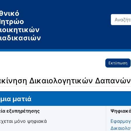
θνικό
ητρώο
ιοικητικών
ιαδικασιών
Εκτύπωση
ακίνηση Δικαιολογητικών Δαπανών 
μια ματιά
ία εξυπηρέτησης
Ψηφιακά
χεται μόνο ψηφιακά
Εφαρμογή
Δικαιολο