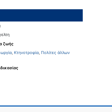
α
γελτη
α ζωής
εωργία
,
Κτηνοτροφία
,
Πολίτες άλλων
αδικασίας