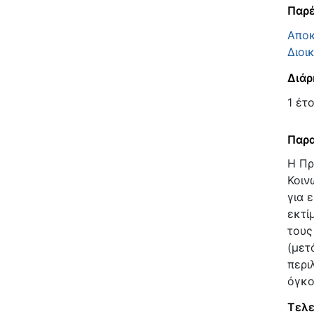
Παρέ
Αποκ
Διοι
Διάρ
1 έτ
Παρα
Η Πρ
Κοιν
για 
εκτί
τους
(μετ
περι
όγκο
Τελε