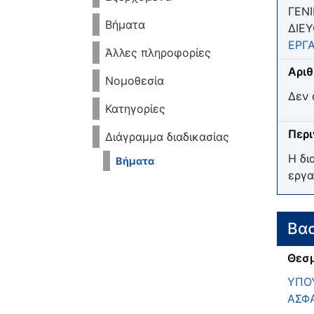
ΓΕΝ
Βήματα
ΔΙΕ
ΕΡΓΑ
Άλλες πληροφορίες
Αριθ
Νομοθεσία
Δεν 
Κατηγορίες
Περ
Διάγραμμα διαδικασίας
Η δι
Βήματα
εργα
Βασ
Θεσμ
ΥΠΟΥ
ΑΣΦ