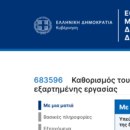
Ε
Μ
Δ
Δ
683596
Καθορισμός του
εξαρτημένης εργασίας
Μετάβαση σε:
πλοήγηση
,
αναζήτηση
Με μια ματιά
Με 
Βασικές πληροφορίες
Υπεύ
της 
Εξερχόμενα