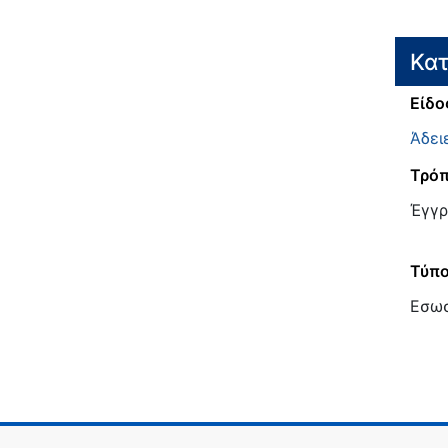
Κατ
Είδο
Άδει
Τρόπ
Έγγρ
Τύπ
Εσω