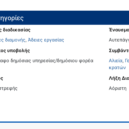
ηγορίες
ς διαδικασίας
Έναυσμ
ες διαμονής
,
Άδειες εργασίας
Αυτεπάγ
ος υποβολής
Συμβάντ
αφο δημόσιας υπηρεσίας/δημόσιου φορέα
Αλιεία
,
Γ
κρατών
ος
Λήξη Δι
στρεφής
Αόριστη