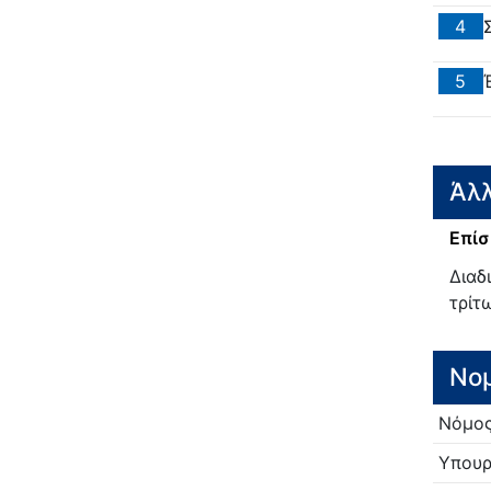
4
5
Άλλ
Επίσ
Διαδ
τρίτ
Νο
Νόμο
Υπουρ