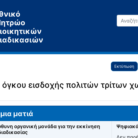
θνικό
ητρώο
ιοικητικών
ιαδικασιών
Εκτύπωση
 όγκου εισδοχής πολιτών τρίτων 
μια ματιά
θυνη οργανική μονάδα για την εκκίνηση
Ψηφιακά
διαδικασίας
Δεν παρ