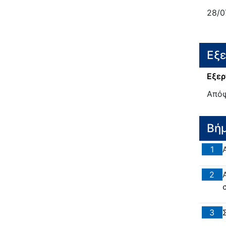
28/0
Εξ
Εξερ
Από
Βή
1
2
3