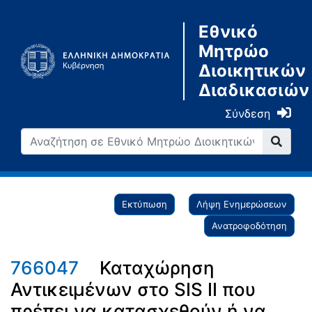
Εθνικό
Μητρώο
Διοικητικών
Διαδικασιών
Σύνδεση
Εκτύπωση
Λήψη Ενημερώσεων
Ανατροφοδότηση
766047
Καταχώρηση
Αντικειμένων στο SIS II που
πρέπει να κατασχεθούν ή να