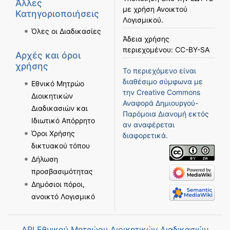
Άλλες
με χρήση
Ανοικτού
Κατηγοριοποιήσεις
Λογισμικού
.
Όλες οι Διαδικασίες
Άδεια χρήσης
περιεχομένου:
CC-BY-SA
Αρχές και όροι
χρήσης
Το περιεχόμενο είναι
διαθέσιμο σύμφωνα με
Εθνικό Μητρώο
την
Creative Commons
Διοικητικών
Αναφορά Δημιουργού-
Διαδικασιών και
Παρόμοια Διανομή
εκτός
Ιδιωτικό Απόρρητο
αν αναφέρεται
Όροι Χρήσης
διαφορετικά.
δικτυακού τόπου
Δήλωση
προσβασιμότητας
Δημόσιοι πόροι,
ανοικτό Λογισμικό
API Εθνικού Μητρώου Διοικητικών Διαδικασιών