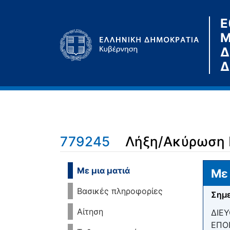
Ε
Μ
Δ
Δ
779245
Λήξη/Ακύρωση 
Μετάβαση σε:
πλοήγηση
,
αναζήτηση
Με μια ματιά
Με 
Βασικές πληροφορίες
Σημε
Αίτηση
ΔΙΕ
ΕΠΟ