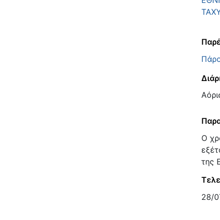
ΕΘΝΙ
ΤΑΧ
Παρέ
Πάρο
Διάρ
Αόρι
Παρα
Ο χρ
εξέτ
της 
Τελε
28/0