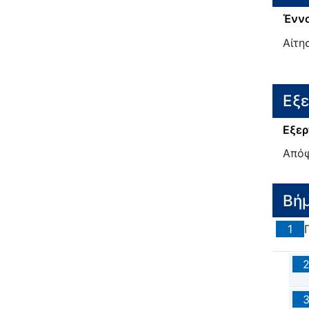
Έννο
Αίτη
Εξ
Εξερ
Απόφ
Βή
1