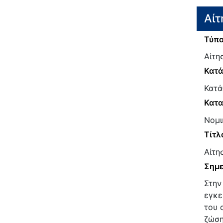
Αίτ
Τύπο
Αίτη
Κατ
Κατά
Κατα
Νομι
Τίτλ
Αίτη
Σημε
Στην
εγκε
του 
ζώση