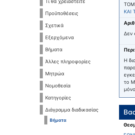
Τι θα χρειαστείτε
ΤΟΜ
ΚΑΙ
Προϋποθέσεις
Αριθ
Σχετικά
Δεν 
Εξερχόμενα
Βήματα
Περ
Η δι
Άλλες πληροφορίες
παρο
Μητρώα
εγκε
το Μ
Νομοθεσία
μόνο
Κατηγορίες
Διάγραμμα διαδικασίας
Βασ
Βήματα
Θεσμ