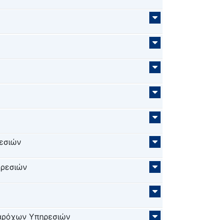
εσιών
ηρεσιών
αρόχων Υπηρεσιών