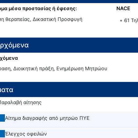
μα μέσα προστασίας ή έφεσης:
NACE
ση θεραπείας, Δικαστική Προσφυγή
61
Τη
ερχόμενα
χόμενα
αση, Διοικητική πράξη, Ενημέρωση Μητρώου
ματα
Παραλαβή αίτησης
2
Αίτημα διαγραφής από μητρώο ΠΥΕ
3
Έλεγχος οφειλών