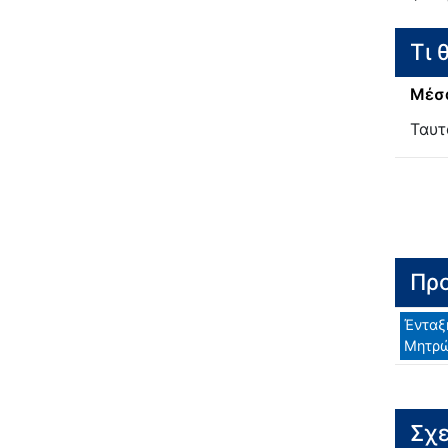
Τι 
Μέσα
Ταυτ
Προ
Ένταξ
Μητρ
Σχε