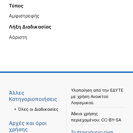
Τύπος
Αμφιστρεφής
Λήξη Διαδικασίας
Αόριστη
Υλοποίηση από την
ΕΔΥΤΕ
Άλλες
με χρήση
Ανοικτού
Κατηγοριοποιήσεις
Λογισμικού
.
Όλες οι Διαδικασίες
Άδεια χρήσης
περιεχομένου:
CC-BY-SA
Αρχές και όροι
χρήσης
Το περιεχόμενο είναι