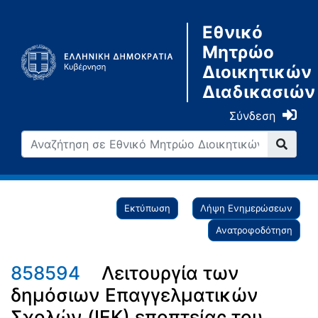
Εθνικό
Μητρώο
Διοικητικών
Διαδικασιών
Σύνδεση
Εκτύπωση
Λήψη Ενημερώσεων
Ανατροφοδότηση
858594
Λειτουργία των
δημόσιων Επαγγελματικών
Σχολών (ΙΕΚ) εποπτείας του