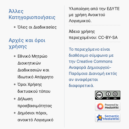
Υλοποίηση από την
ΕΔΥΤΕ
Άλλες
με χρήση
Ανοικτού
Κατηγοριοποιήσεις
Λογισμικού
.
Όλες οι Διαδικασίες
Άδεια χρήσης
περιεχομένου:
CC-BY-SA
Αρχές και όροι
χρήσης
Το περιεχόμενο είναι
διαθέσιμο σύμφωνα με
Εθνικό Μητρώο
την
Creative Commons
Διοικητικών
Αναφορά Δημιουργού-
Διαδικασιών και
Παρόμοια Διανομή
εκτός
Ιδιωτικό Απόρρητο
αν αναφέρεται
Όροι Χρήσης
διαφορετικά.
δικτυακού τόπου
Δήλωση
προσβασιμότητας
Δημόσιοι πόροι,
ανοικτό Λογισμικό