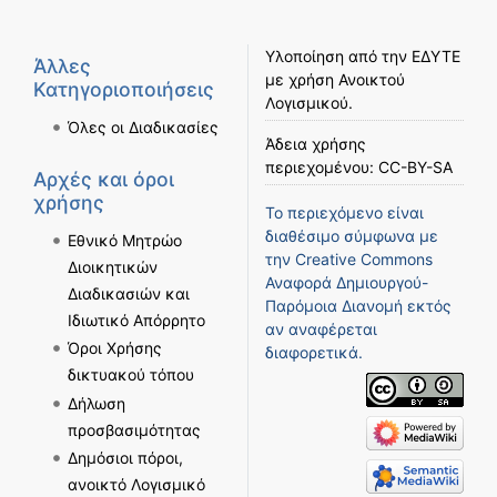
Υλοποίηση από την
ΕΔΥΤΕ
Άλλες
με χρήση
Ανοικτού
Κατηγοριοποιήσεις
Λογισμικού
.
Όλες οι Διαδικασίες
Άδεια χρήσης
περιεχομένου:
CC-BY-SA
Αρχές και όροι
χρήσης
Το περιεχόμενο είναι
διαθέσιμο σύμφωνα με
Εθνικό Μητρώο
την
Creative Commons
Διοικητικών
Αναφορά Δημιουργού-
Διαδικασιών και
Παρόμοια Διανομή
εκτός
Ιδιωτικό Απόρρητο
αν αναφέρεται
Όροι Χρήσης
διαφορετικά.
δικτυακού τόπου
Δήλωση
προσβασιμότητας
Δημόσιοι πόροι,
ανοικτό Λογισμικό