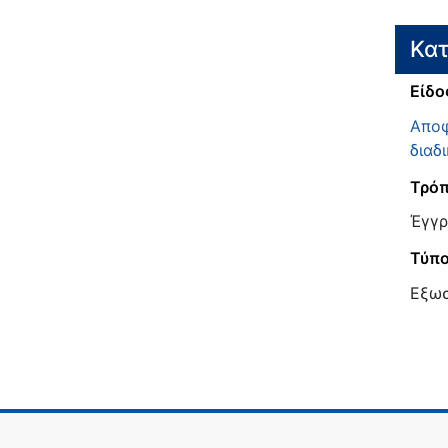
Κατ
Είδο
Αποφ
διαδ
Τρόπ
Έγγρ
Τύπ
Εξω