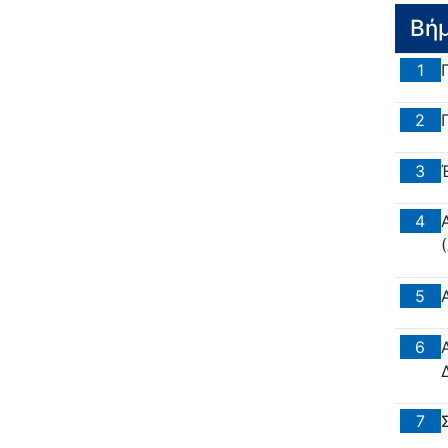
Βή
1
2
3
4
5
6
7