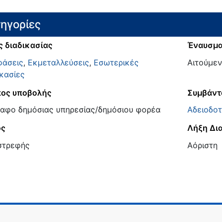
ηγορίες
ς διαδικασίας
Έναυσμ
άσεις
,
Εκμεταλλεύσεις
,
Εσωτερικές
Αιτούμεν
ικασίες
ος υποβολής
Συμβάντ
αφο δημόσιας υπηρεσίας/δημόσιου φορέα
Αδειοδο
ος
Λήξη Δι
στρεφής
Αόριστη