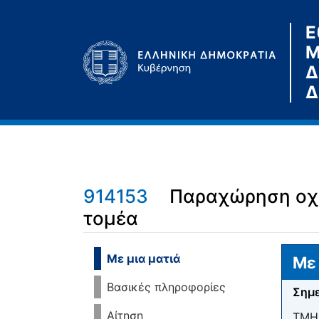
Ε
Μ
Δ
Δ
914153
Παραχώρηση οχη
τομέα
Μετάβαση σε:
πλοήγηση
,
αναζήτηση
Με μια ματιά
Με 
Βασικές πληροφορίες
Σημε
Αίτηση
ΤΜΗ