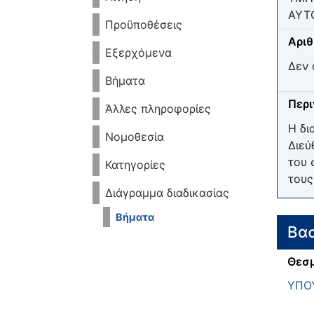
ΑΥΤ
Προϋποθέσεις
Αριθ
Εξερχόμενα
Δεν 
Βήματα
Περ
Άλλες πληροφορίες
H δι
Νομοθεσία
Διεύ
του 
Κατηγορίες
τους
Διάγραμμα διαδικασίας
Βήματα
Βασ
Θεσμ
ΥΠΟ