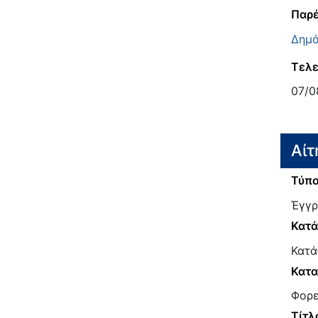
Παρέ
Δημό
Τελε
07/0
Αίτ
Τύπο
Έγγρ
Κατ
Κατά
Κατα
Φορε
Τίτλ