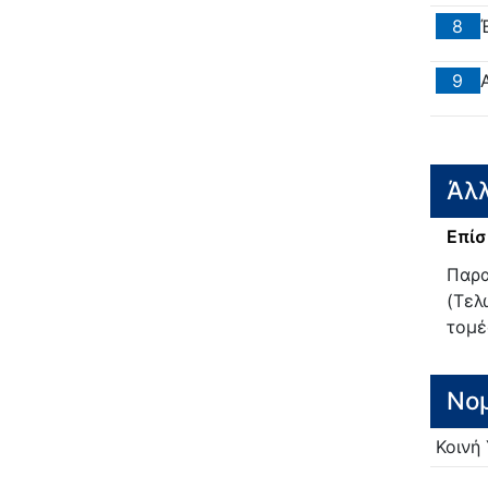
8
9
Άλλ
Επίσ
Παρα
(Τελ
τομέ
Νο
Κοινή