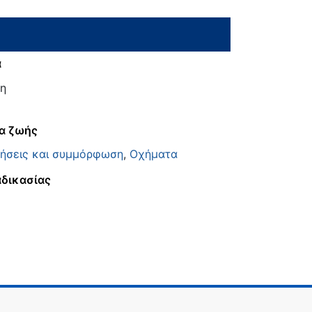
α
η
α ζωής
τήσεις και συμμόρφωση
,
Οχήματα
αδικασίας