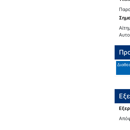
Παρα
Σημε
Αίτη
Αυτο
Προ
Διαθε
Εξ
Εξερ
Από