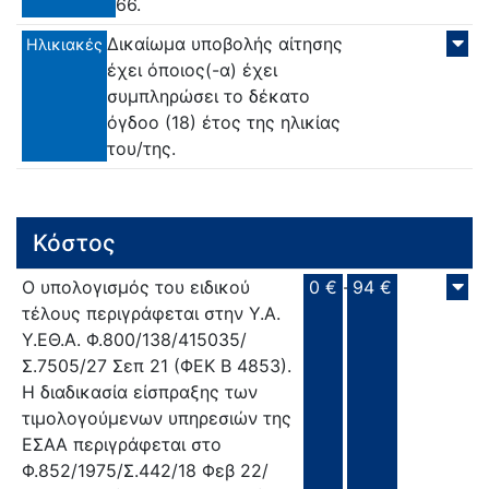
66.
Δικαίωμα υποβολής αίτησης
Ηλικιακές
έχει όποιος(-α) έχει
συμπληρώσει το δέκατο
όγδοο (18) έτος της ηλικίας
του/της.
Κόστος
Ο υπολογισμός του ειδικού
0 €
-
94 €
τέλους περιγράφεται στην Υ.Α.
Υ.ΕΘ.Α. Φ.800/138/415035/
Σ.7505/27 Σεπ 21 (ΦΕΚ Β 4853).
Η διαδικασία είσπραξης των
τιμολογούμενων υπηρεσιών της
ΕΣΑΑ περιγράφεται στο
Φ.852/1975/Σ.442/18 Φεβ 22/