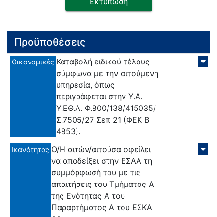
Εκτύπωση
Προϋποθέσεις
Καταβολή ειδικού τέλους
Οικονομικές
σύμφωνα με την αιτούμενη
υπηρεσία, όπως
περιγράφεται στην Υ.Α.
Υ.ΕΘ.Α. Φ.800/138/415035/
Σ.7505/27 Σεπ 21 (ΦΕΚ Β
4853).
Ο/H αιτών/αιτούσα οφείλει
Ικανότητας
να αποδείξει στην ΕΣΑΑ τη
συμμόρφωσή του με τις
απαιτήσεις του Τμήματος Α
της Ενότητας Α του
Παραρτήματος Α του ΕΣΚΑ