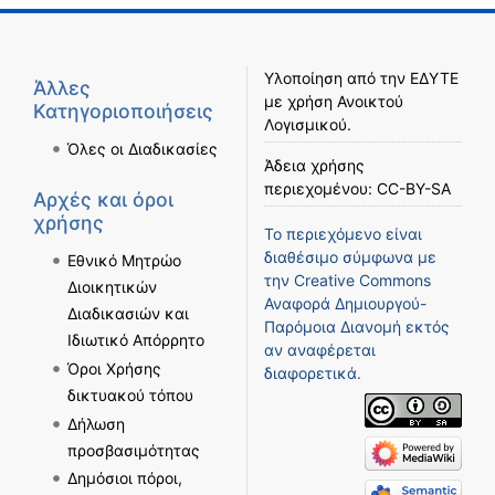
Υλοποίηση από την
ΕΔΥΤΕ
Άλλες
με χρήση
Ανοικτού
Κατηγοριοποιήσεις
Λογισμικού
.
Όλες οι Διαδικασίες
Άδεια χρήσης
περιεχομένου:
CC-BY-SA
Αρχές και όροι
χρήσης
Το περιεχόμενο είναι
διαθέσιμο σύμφωνα με
Εθνικό Μητρώο
την
Creative Commons
Διοικητικών
Αναφορά Δημιουργού-
Διαδικασιών και
Παρόμοια Διανομή
εκτός
Ιδιωτικό Απόρρητο
αν αναφέρεται
Όροι Χρήσης
διαφορετικά.
δικτυακού τόπου
Δήλωση
προσβασιμότητας
Δημόσιοι πόροι,