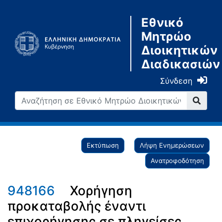
Εθνικό
Μητρώο
Διοικητικών
Διαδικασιών
Σύνδεση
Εκτύπωση
Λήψη Ενημερώσεων
Ανατροφοδότηση
948166
Χορήγηση
προκαταβολής έναντι
επιχορήγησης σε πληγείσες