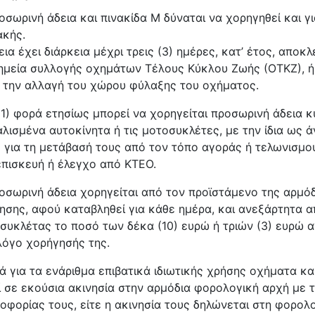
οσωρινή άδεια και πινακίδα Μ δύναται να χορηγηθεί και γι
ακής.
εια έχει διάρκεια μέχρι τρεις (3) ημέρες, κατ’ έτος, αποκ
ημεία συλλογής οχημάτων Τέλους Κύκλου Ζωής (ΟΤΚΖ), ή 
α την αλλαγή του χώρου φύλαξης του οχήματος.
(1) φορά ετησίως μπορεί να χορηγείται προσωρινή άδεια κ
λισμένα αυτοκίνητα ή τις μοτοσυκλέτες, με την ίδια ως ά
 για τη μετάβασή τους από τον τόπο αγοράς ή τελωνισμού
επισκευή ή έλεγχο από ΚΤΕΟ.
οσωρινή άδεια χορηγείται από τον προϊστάμενο της αρμό
κησης, αφού καταβληθεί για κάθε ημέρα, και ανεξάρτητα α
συκλέτας το ποσό των δέκα (10) ευρώ ή τριών (3) ευρώ αν
λόγο χορήγησής της.
κά για τα ενάριθμα επιβατικά ιδιωτικής χρήσης οχήματα και
ί σε εκούσια ακινησία στην αρμόδια φορολογική αρχή με 
οφορίας τους, είτε η ακινησία τους δηλώνεται στη φορολο