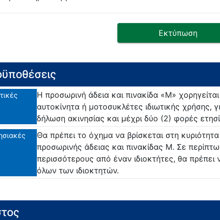
Εκτύπωση
ϋποθέσεις
Η προσωρινή άδεια και πινακίδα «Μ» χορηγείτα
τικές
αυτοκίνητα ή μοτοσυκλέτες ιδιωτικής χρήσης, γ
δήλωση ακινησίας και μέχρι δύο (2) φορές ετησ
Θα πρέπει το όχημα να βρίσκεται στη κυριότητα
ησιακές
προσωρινής άδειας και πινακίδας Μ. Σε περίπτ
περισσότερους από έναν ιδιοκτήτες, θα πρέπει
όλων των ιδιοκτητών.
τος