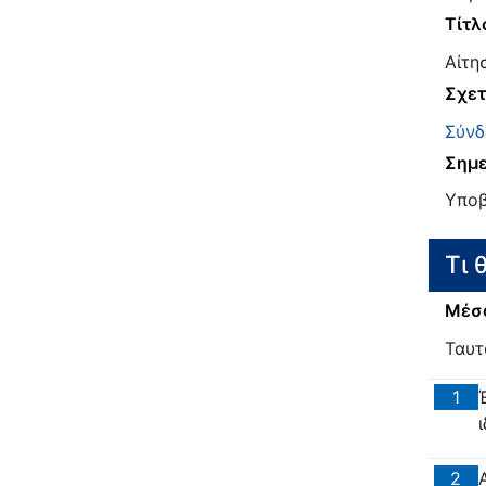
Τίτλ
Αίτη
Σχετ
Σύνδ
Σημε
Υποβ
Τι 
Μέσα
Ταυτ
1
2