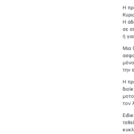
Η πρ
Κυρι
Η άδ
σε σ
ή γι
Μια 
ασφα
μόνο
την 
Η πρ
διοί
μοτο
τον 
Ειδι
τεθε
κυκλ