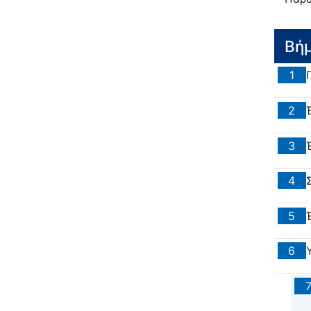
Βή
1
2
3
4
5
6