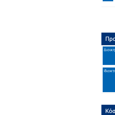
Προ
Διοικη
Ιδιοκτ
Κόσ