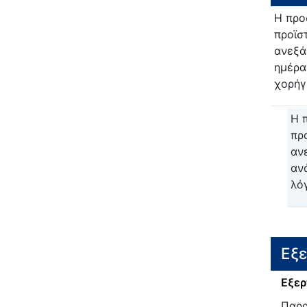
Η προ
προϊσ
ανεξά
ημέρα
χορήγ
Η 
πρ
αν
αν
λό
Εξ
Εξερ
Παρα