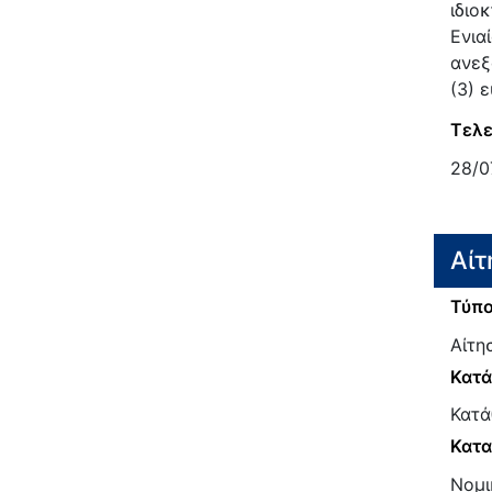
ιδιο
Ενια
ανεξ
(3) 
Τελε
28/0
Αίτ
Τύπο
Αίτη
Κατ
Κατά
Κατα
Νομι