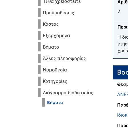
Τι θα χρειαστείτε
Αριθ
2
Προϋποθέσεις
Κόστος
Περ
Εξερχόμενα
Η δι
ετησ
Βήματα
χρήσ
Άλλες πληροφορίες
Νομοθεσία
Βασ
Κατηγορίες
Θεσμ
Διάγραμμα διαδικασίας
ΑΝΕ
Βήματα
Παρέ
Ιδιο
Παρα