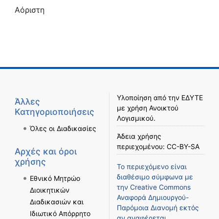
Αόριστη
Υλοποίηση από την
ΕΔΥΤΕ
Άλλες
με χρήση
Ανοικτού
Κατηγοριοποιήσεις
Λογισμικού
.
Όλες οι Διαδικασίες
Άδεια χρήσης
περιεχομένου:
CC-BY-SA
Αρχές και όροι
χρήσης
Το περιεχόμενο είναι
διαθέσιμο σύμφωνα με
Εθνικό Μητρώο
την
Creative Commons
Διοικητικών
Αναφορά Δημιουργού-
Διαδικασιών και
Παρόμοια Διανομή
εκτός
Ιδιωτικό Απόρρητο
αν αναφέρεται