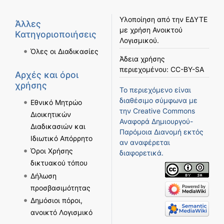
Υλοποίηση από την
ΕΔΥΤΕ
Άλλες
με χρήση
Ανοικτού
Κατηγοριοποιήσεις
Λογισμικού
.
Όλες οι Διαδικασίες
Άδεια χρήσης
περιεχομένου:
CC-BY-SA
Αρχές και όροι
χρήσης
Το περιεχόμενο είναι
διαθέσιμο σύμφωνα με
Εθνικό Μητρώο
την
Creative Commons
Διοικητικών
Αναφορά Δημιουργού-
Διαδικασιών και
Παρόμοια Διανομή
εκτός
Ιδιωτικό Απόρρητο
αν αναφέρεται
Όροι Χρήσης
διαφορετικά.
δικτυακού τόπου
Δήλωση
προσβασιμότητας
Δημόσιοι πόροι,
ανοικτό Λογισμικό