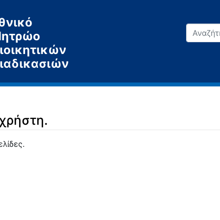
θνικό
ητρώο
ιοικητικών
ιαδικασιών
 χρήστη.
ελίδες.