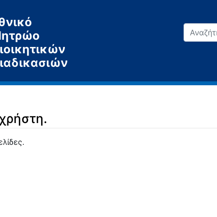
θνικό
ητρώο
ιοικητικών
ιαδικασιών
 χρήστη.
ελίδες.