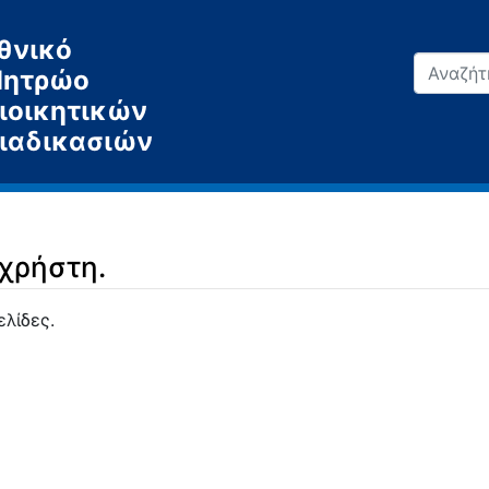
θνικό
ητρώο
ιοικητικών
ιαδικασιών
 χρήστη.
ελίδες.