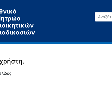
θνικό
ητρώο
ιοικητικών
ιαδικασιών
 χρήστη.
ελίδες.