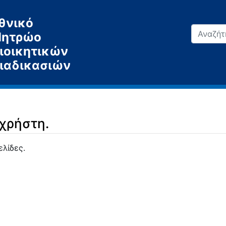
θνικό
ητρώο
ιοικητικών
ιαδικασιών
 χρήστη.
ελίδες.