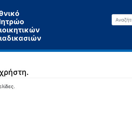
θνικό
ητρώο
ιοικητικών
ιαδικασιών
 χρήστη.
ελίδες.