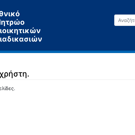
θνικό
ητρώο
ιοικητικών
ιαδικασιών
 χρήστη.
ελίδες.