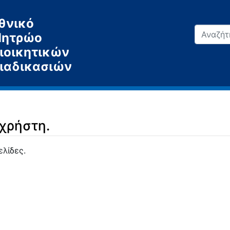
θνικό
ητρώο
ιοικητικών
ιαδικασιών
 χρήστη.
ελίδες.