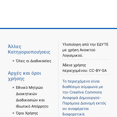
Υλοποίηση από την
ΕΔΥΤΕ
Άλλες
με χρήση
Ανοικτού
Κατηγοριοποιήσεις
Λογισμικού
.
Όλες οι Διαδικασίες
Άδεια χρήσης
περιεχομένου:
CC-BY-SA
Αρχές και όροι
χρήσης
Το περιεχόμενο είναι
διαθέσιμο σύμφωνα με
Εθνικό Μητρώο
την
Creative Commons
Διοικητικών
Αναφορά Δημιουργού-
Διαδικασιών και
Παρόμοια Διανομή
εκτός
Ιδιωτικό Απόρρητο
αν αναφέρεται
Όροι Χρήσης
διαφορετικά.