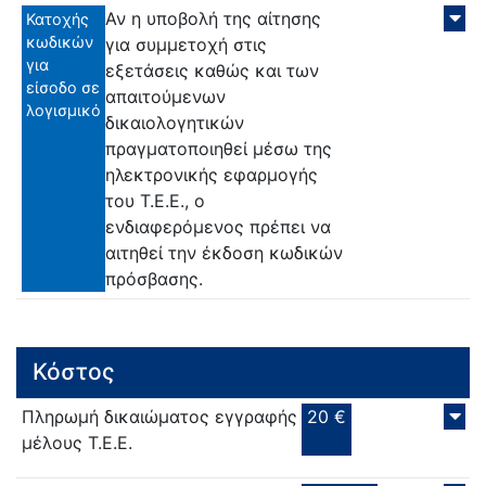
Αν η υποβολή της αίτησης
Κατοχής
κωδικών
για συμμετοχή στις
για
εξετάσεις καθώς και των
είσοδο σε
απαιτούμενων
λογισμικό
δικαιολογητικών
πραγματοποιηθεί μέσω της
ηλεκτρονικής εφαρμογής
του Τ.Ε.Ε., ο
ενδιαφερόμενος πρέπει να
αιτηθεί την έκδοση κωδικών
πρόσβασης.
Κόστος
Πληρωμή δικαιώματος εγγραφής
20 €
μέλους Τ.Ε.Ε.