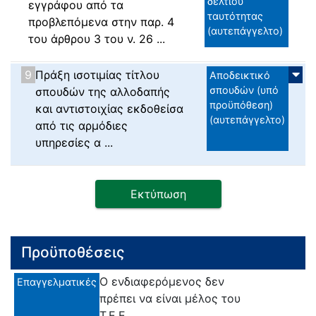
δελτίου
εγγράφου από τα
ταυτότητας
προβλεπόμενα στην παρ. 4
(αυτεπάγγελτο)
του άρθρου 3 του ν. 26 ...
9
Πράξη ισοτιμίας τίτλου
Αποδεικτικό
σπουδών (υπό
σπουδών της αλλοδαπής
προϋπόθεση)
και αντιστοιχίας εκδοθείσα
(αυτεπάγγελτο)
από τις αρμόδιες
υπηρεσίες α ...
Εκτύπωση
Προϋποθέσεις
Ο ενδιαφερόμενος δεν
Επαγγελματικές
πρέπει να είναι μέλος του
Τ.Ε.Ε.