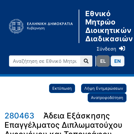
Εθνικό
Μητρώο
Διοικητικών
Διαδικασιών
Σύνδεση
ΕL
ΕN
Εκτύπωση
Λήψη Ενημερώσεων
Ανατροφοδότηση
280463
Άδεια Εξάσκησης
Επαγγέλματος Διπλωματούχου