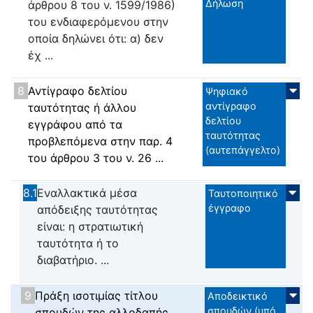
Δήλωση
άρθρου 8 του ν. 1599/1986)
του ενδιαφερόμενου στην
οποία δηλώνει ότι: α) δεν
έχ ...
8
Αντίγραφο δελτίου
Ψηφιακό
αντίγραφο
ταυτότητας ή άλλου
δελτίου
εγγράφου από τα
ταυτότητας
προβλεπόμενα στην παρ. 4
(αυτεπάγγελτο)
του άρθρου 3 του ν. 26 ...
8.1
Εναλλακτικά μέσα
Ταυτοποιητικό
έγγραφο
απόδειξης ταυτότητας
είναι: η στρατιωτική
ταυτότητα ή το
διαβατήριο. ...
9
Πράξη ισοτιμίας τίτλου
Αποδεικτικό
σπουδών (υπό
σπουδών της αλλοδαπής