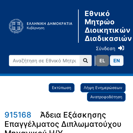
Εθνικό
Μητρώο
Διοικητικών
Διαδικασιών
Σύνδεση
ΕL
ΕN
Εκτύπωση
Λήψη Ενημερώσεων
Ανατροφοδότηση
915168
Άδεια Εξάσκησης
Επαγγέλματος Διπλωματούχου