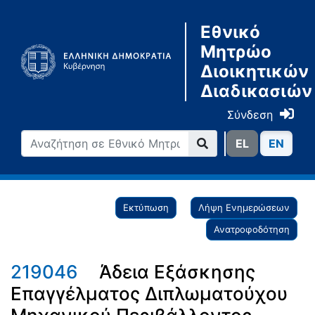
Εθνικό
Μητρώο
Διοικητικών
Διαδικασιών
Σύνδεση
ΕL
ΕN
Εκτύπωση
Λήψη Ενημερώσεων
Ανατροφοδότηση
219046
Άδεια Εξάσκησης
Επαγγέλματος Διπλωματούχου