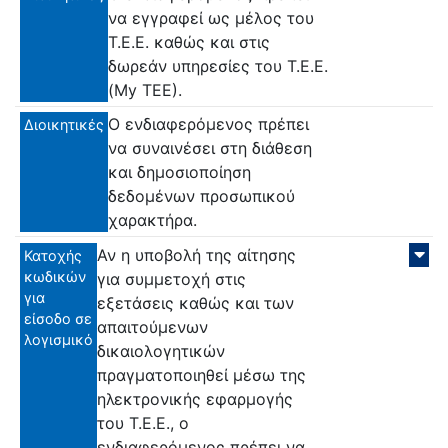
να εγγραφεί ως μέλος του
Τ.Ε.Ε. καθώς και στις
δωρεάν υπηρεσίες του Τ.Ε.Ε.
(My ΤΕΕ).
Ο ενδιαφερόμενος πρέπει
Διοικητικές
να συναινέσει στη διάθεση
και δημοσιοποίηση
δεδομένων προσωπικού
χαρακτήρα.
Αν η υποβολή της αίτησης
Κατοχής
κωδικών
για συμμετοχή στις
για
εξετάσεις καθώς και των
είσοδο σε
απαιτούμενων
λογισμικό
δικαιολογητικών
πραγματοποιηθεί μέσω της
ηλεκτρονικής εφαρμογής
του Τ.Ε.Ε., ο
ενδιαφερόμενος πρέπει να