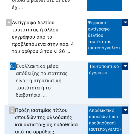
οποία δηλώνει ότι: α) δεν
έχ ...
8
Αντίγραφο δελτίου
Ψηφιακό
αντίγραφο
ταυτότητας ή άλλου
δελτίου
εγγράφου από τα
ταυτότητας
προβλεπόμενα στην παρ. 4
(αυτεπάγγελτο)
του άρθρου 3 του ν. 26 ...
8.1
Εναλλακτικά μέσα
Ταυτοποιητικό
έγγραφο
απόδειξης ταυτότητας
είναι: η στρατιωτική
ταυτότητα ή το
διαβατήριο. ...
9
Πράξη ισοτιμίας τίτλου
Αποδεικτικό
σπουδών (υπό
σπουδών της αλλοδαπής
προϋπόθεση)
και αντιστοιχίας εκδοθείσα
(αυτεπάγγελτο)
από τις αρμόδιες