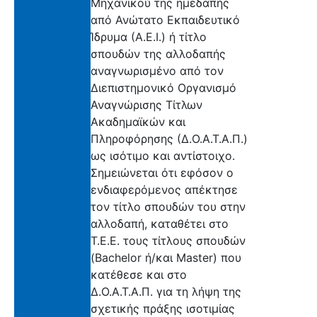
Μηχανικού της ημεδαπής
από Ανώτατο Εκπαιδευτικό
Ίδρυμα (Α.Ε.Ι.) ή τίτλο
σπουδών της αλλοδαπής
αναγνωρισμένο από τον
Διεπιστημονικό Οργανισμό
Αναγνώρισης Τίτλων
Ακαδημαϊκών και
Πληροφόρησης (Δ.Ο.Α.Τ.Α.Π.)
ως ισότιμο και αντίστοιχο.
Σημειώνεται ότι εφόσον ο
ενδιαφερόμενος απέκτησε
τον τίτλο σπουδών του στην
αλλοδαπή, καταθέτει στο
Τ.Ε.Ε. τους τίτλους σπουδών
(Bachelor ή/και Master) που
κατέθεσε και στο
Δ.Ο.Α.Τ.Α.Π. για τη λήψη της
σχετικής πράξης ισοτιμίας