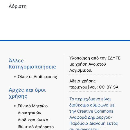
Αόριστη
Υλοποίηση από την
ΕΔΥΤΕ
Άλλες
με χρήση
Ανοικτού
Κατηγοριοποιήσεις
Λογισμικού
.
Όλες οι Διαδικασίες
Άδεια χρήσης
περιεχομένου:
CC-BY-SA
Αρχές και όροι
χρήσης
Το περιεχόμενο είναι
διαθέσιμο σύμφωνα με
Εθνικό Μητρώο
την
Creative Commons
Διοικητικών
Αναφορά Δημιουργού-
Διαδικασιών και
Παρόμοια Διανομή
εκτός
Ιδιωτικό Απόρρητο
αν αναφέρεται