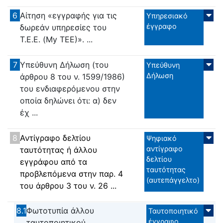
6
Αίτηση «εγγραφής για τις
Υπηρεσιακό
έγγραφο
δωρεάν υπηρεσίες του
Τ.Ε.Ε. (My ΤΕΕ)». ...
7
Υπεύθυνη Δήλωση (του
Υπεύθυνη
Δήλωση
άρθρου 8 του ν. 1599/1986)
του ενδιαφερόμενου στην
οποία δηλώνει ότι: α) δεν
έχ ...
8
Αντίγραφο δελτίου
Ψηφιακό
αντίγραφο
ταυτότητας ή άλλου
δελτίου
εγγράφου από τα
ταυτότητας
προβλεπόμενα στην παρ. 4
(αυτεπάγγελτο)
του άρθρου 3 του ν. 26 ...
8.1
Φωτοτυπία άλλου
Ταυτοποιητικό
έγγραφο
ταυτοποιητικού