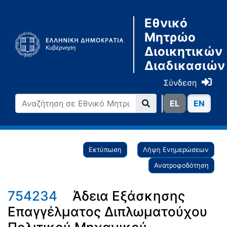
Εθνικό
Μητρώο
Διοικητικών
Διαδικασιών
Σύνδεση
ΕL
ΕN
Εκτύπωση
Λήψη Ενημερώσεων
Ανατροφοδότηση
754234
Άδεια Εξάσκησης
Επαγγέλματος Διπλωματούχου