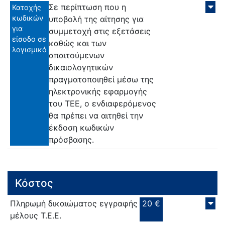
Σε περίπτωση που η
Κατοχής
κωδικών
υποβολή της αίτησης για
για
συμμετοχή στις εξετάσεις
είσοδο σε
καθώς και των
λογισμικό
απαιτούμενων
δικαιολογητικών
πραγματοποιηθεί μέσω της
ηλεκτρονικής εφαρμογής
του ΤΕΕ, ο ενδιαφερόμενος
θα πρέπει να αιτηθεί την
έκδοση κωδικών
πρόσβασης.
Κόστος
Πληρωμή δικαιώματος εγγραφής
20 €
μέλους Τ.Ε.Ε.