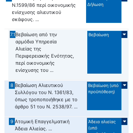
Δήλωση
Ν.1599/86 περί οικονομικής
ενίσχυσης αλιευτικού
σκάφους. ...
7.1
Βεβαίωση από την
Βεβαίωση
αρμόδια Υπηρεσία
Αλιείας της
Περιφερειακής Ενότητας,
περί οικονομικής
ενίσχυσης του ...
8
Βεβαίωση Αλιευτικού
Βεβαίωση (υπό
προϋπόθεση)
Συλλόγου του Ν. 1361/83,
όπως τροποποιήθηκε με το
άρθρο 51 του Ν. 2538/97. ...
9
Ατομική Επαγγελματική
Άδεια αλιείας
(υπό
Άδεια Αλιείας. ...