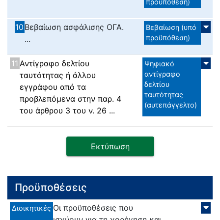
προϋπόθεση)
10
Βεβαίωση ασφάλισης ΟΓΑ.
Βεβαίωση (υπό
προϋπόθεση)
...
11
Αντίγραφο δελτίου
Ψηφιακό
αντίγραφο
ταυτότητας ή άλλου
δελτίου
εγγράφου από τα
ταυτότητας
προβλεπόμενα στην παρ. 4
(αυτεπάγγελτο)
του άρθρου 3 του ν. 26 ...
Εκτύπωση
Προϋποθέσεις
Οι προϋποθέσεις που
Διοικητικές
ισχύουν για τη χορήγηση και