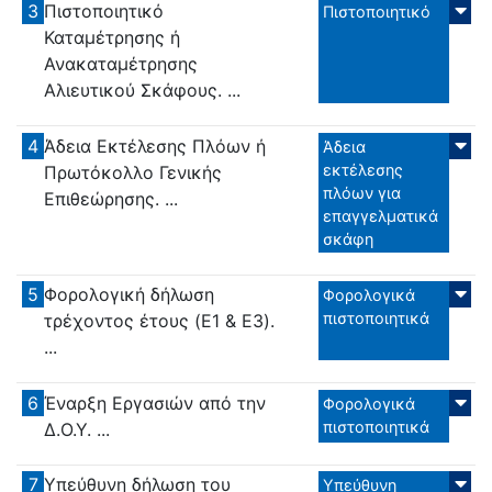
3
Πιστοποιητικό
Πιστοποιητικό
Καταμέτρησης ή
Ανακαταμέτρησης
Αλιευτικού Σκάφους. ...
4
Άδεια Εκτέλεσης Πλόων ή
Άδεια
εκτέλεσης
Πρωτόκολλο Γενικής
πλόων για
Επιθεώρησης. ...
επαγγελματικά
σκάφη
5
Φορολογική δήλωση
Φορολογικά
πιστοποιητικά
τρέχοντος έτους (E1 & E3).
...
6
Έναρξη Εργασιών από την
Φορολογικά
πιστοποιητικά
Δ.Ο.Υ. ...
7
Υπεύθυνη δήλωση του
Υπεύθυνη