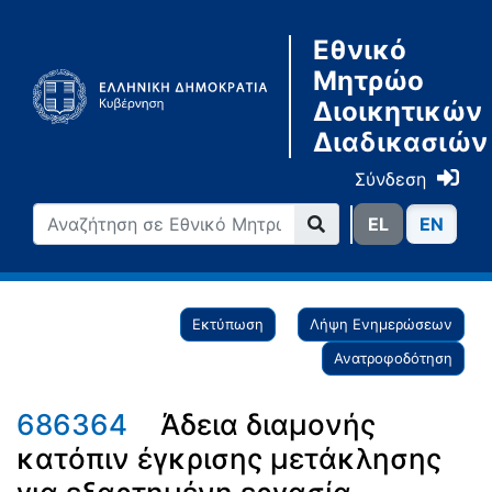
Εθνικό
Μητρώο
Διοικητικών
Διαδικασιών
Σύνδεση
ΕL
ΕN
Εκτύπωση
Λήψη Ενημερώσεων
Ανατροφοδότηση
686364
Άδεια διαμονής
κατόπιν έγκρισης μετάκλησης