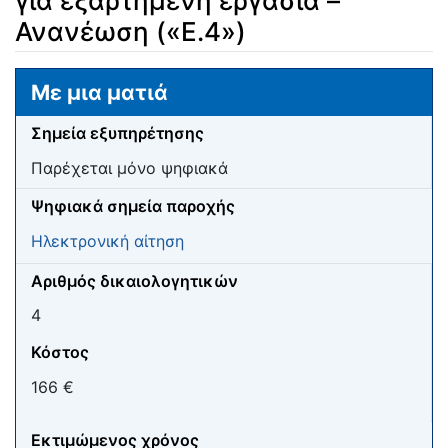
για εξαρτημένη εργασία –
Ανανέωση («Ε.4»)
Μετάβαση σε:
πλοήγηση
,
αναζήτηση
Με μια ματιά
Σημεία εξυπηρέτησης
Παρέχεται μόνο ψηφιακά
Ψηφιακά σημεία παροχής
Ηλεκτρονική αίτηση
Αριθμός δικαιολογητικών
4
Κόστος
166 €
Εκτιμώμενος χρόνος