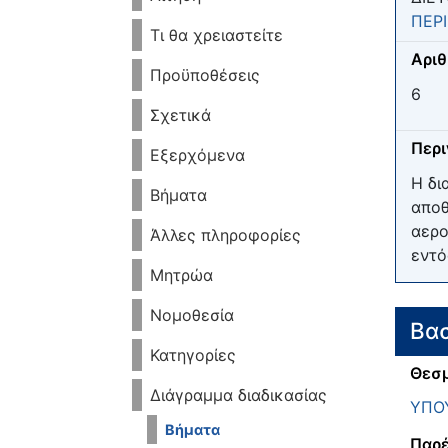
ΠΕΡ
Τι θα χρειαστείτε
Αριθ
Προϋποθέσεις
6
Σχετικά
Περ
Εξερχόμενα
Η δι
Βήματα
αποθ
αερο
Άλλες πληροφορίες
εντό
Μητρώα
Νομοθεσία
Βασ
Κατηγορίες
Θεσμ
Διάγραμμα διαδικασίας
ΥΠΟΥ
Βήματα
Παρέ