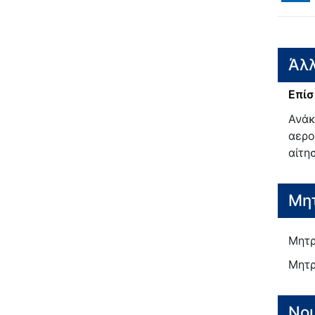
Άλλ
Επίσ
Ανάκ
αερο
αίτη
Μητ
Μητρ
Μητρ
Νο