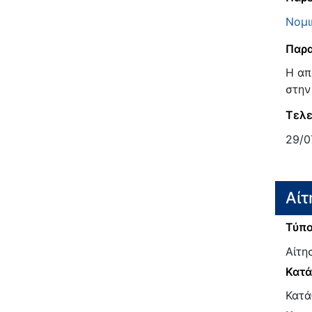
Νομι
Παρα
Η απ
στην
Τελε
29/0
Αίτ
Τύπο
Αίτη
Κατ
Κατά