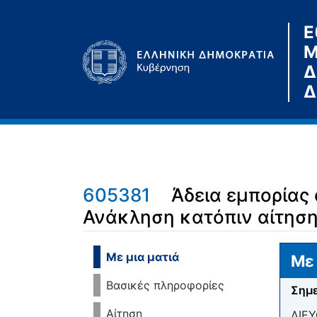
Ε
Μ
Δ
Δ
605381
Άδεια εμπορίας
Ανάκληση κατόπιν αίτηση
Μετάβαση σε:
πλοήγηση
,
αναζήτηση
Με μια ματιά
Με 
Βασικές πληροφορίες
Σημε
Αίτηση
ΔΙΕ