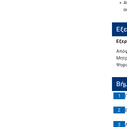
4
α
Εξ
Εξερ
Απόφ
Μητρ
Ψηφι
Βή
1
2
3