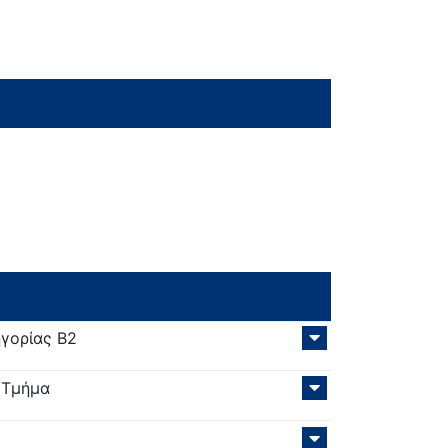
ηγορίας Β2
 Τμήμα