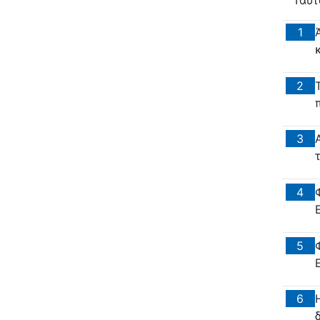
Ταυτ
1
2
3
4
5
6