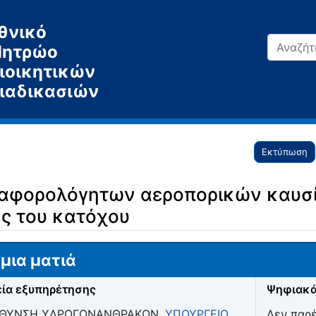
θνικό
ητρώο
ιοικητικών
ιαδικασιών
Εκτύπωση
 αφορολόγητων αεροπορικών καυσί
ς του κατόχου
μια ματιά
ία εξυπηρέτησης
Ψηφιακά
ΥΘΥΝΣΗ ΥΔΡΟΓΟΝΑΝΘΡΑΚΩΝ,
ΥΠΟΥΡΓΕΙΟ
Δεν παρ