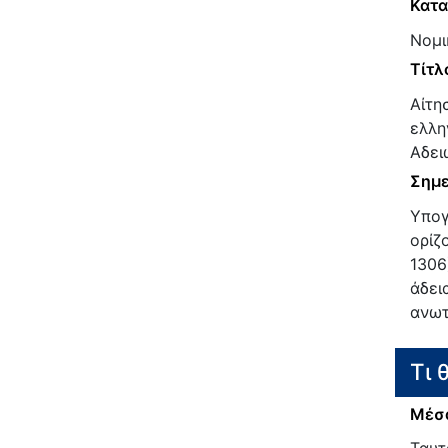
Κατα
Νομι
Τίτλ
Αίτη
ελλη
Αδει
Σημε
Υπογ
ορίζ
1306
άδει
ανωτ
Τι 
Μέσα