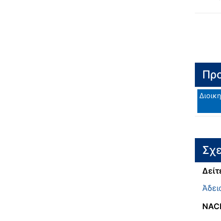
Προ
Διοικη
Σχε
Δείτ
Άδει
NAC