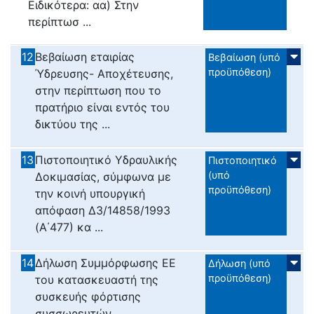
Ειδικότερα: αα) Στην
περίπτωσ ...
12
Βεβαίωση εταιρίας
Βεβαίωση (υπό
προϋπόθεση)
Ύδρευσης- Αποχέτευσης,
στην περίπτωση που το
πρατήριο είναι εντός του
δικτύου της ...
13
Πιστοποιητικό Υδραυλικής
Πιστοποιητικό
(υπό
Δοκιμασίας, σύμφωνα με
προϋπόθεση)
την κοινή υπουργική
απόφαση Δ3/14858/1993
(Α΄477) κα ...
14
Δήλωση Συμμόρφωσης ΕΕ
Δήλωση (υπό
προϋπόθεση)
του κατασκευαστή της
συσκευής φόρτισης
συσσωρευτών