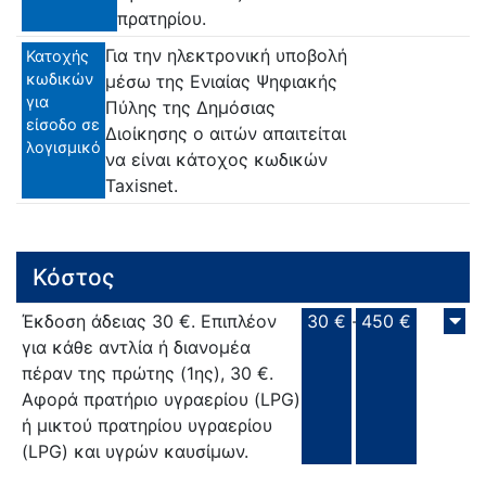
πρατηρίου.
Για την ηλεκτρονική υποβολή
Κατοχής
κωδικών
μέσω της Ενιαίας Ψηφιακής
για
Πύλης της Δημόσιας
είσοδο σε
Διοίκησης ο αιτών απαιτείται
λογισμικό
να είναι κάτοχος κωδικών
Taxisnet.
Κόστος
Έκδοση άδειας 30 €. Επιπλέον
30 €
-
450 €
για κάθε αντλία ή διανομέα
πέραν της πρώτης (1ης), 30 €.
Αφορά πρατήριο υγραερίου (LPG)
ή μικτού πρατηρίου υγραερίου
(LPG) και υγρών καυσίμων.