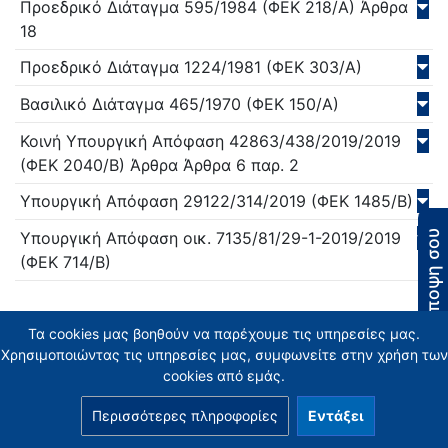
Προεδρικό Διάταγμα
595/
1984
(ΦΕΚ 218/Α)
Άρθρα
18
Προεδρικό Διάταγμα
1224/
1981
(ΦΕΚ 303/Α)
Βασιλικό Διάταγμα
465/
1970
(ΦΕΚ 150/Α)
Κοινή Υπουργική Απόφαση
42863/438/2019/
2019
(ΦΕΚ 2040/Β)
Άρθρα Άρθρα 6 παρ. 2
Υπουργική Απόφαση
29122/314/
2019
(ΦΕΚ 1485/Β)
Η άποψη σου
Υπουργική Απόφαση
οικ. 7135/81/29-1-2019/
2019
(ΦΕΚ 714/Β)
Τα cookies μας βοηθούν να παρέχουμε τις υπηρεσίες μας.
Κατηγορίες
Χρησιμοποιώντας τις υπηρεσίες μας, συμφωνείτε στην χρήση των
cookies από εμάς.
Είδος διαδικασίας
Περισσότερες πληροφορίες
Εντάξει
Άδειες λειτουργίας