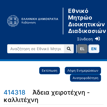
Εθνικό
Μητρώο
Διοικητικών
Διαδικασιών
Σύνδεση
ΕL
ΕN
Εκτύπωση
Λήψη Ενημερώσεων
Ανατροφοδότηση
414318
Άδεια χειροτέχνη -
καλλιτέχνη