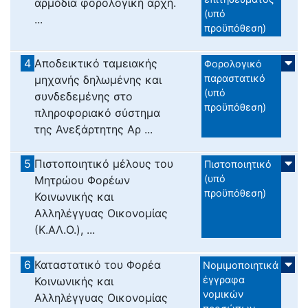
αρμόδια φορολογική αρχή.
(υπό
...
προϋπόθεση)
4
Αποδεικτικό ταμειακής
Φορολογικό
παραστατικό
μηχανής δηλωμένης και
(υπό
συνδεδεμένης στο
προϋπόθεση)
πληροφοριακό σύστημα
της Ανεξάρτητης Αρ ...
5
Πιστοποιητικό μέλους του
Πιστοποιητικό
(υπό
Μητρώου Φορέων
προϋπόθεση)
Κοινωνικής και
Αλληλέγγυας Οικονομίας
(Κ.ΑΛ.Ο.), ...
6
Καταστατικό του Φορέα
Νομιμοποιητικά
έγγραφα
Κοινωνικής και
νομικών
Αλληλέγγυας Οικονομίας