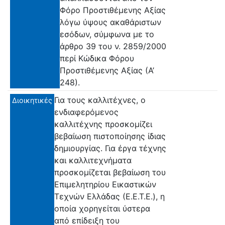
Φόρο Προστιθέμενης Αξίας
λόγω ύψους ακαθάριστων
εσόδων, σύμφωνα με το
άρθρο 39 του ν. 2859/2000
περί Κώδικα Φόρου
Προστιθέμενης Αξίας (Α’
248).
Για τους καλλιτέχνες, ο
Διοικητικές
ενδιαφερόμενος
καλλιτέχνης προσκομίζει
βεβαίωση πιστοποίησης ίδιας
δημιουργίας. Για έργα τέχνης
και καλλιτεχνήματα
προσκομίζεται βεβαίωση του
Επιμελητηρίου Εικαστικών
Τεχνών Ελλάδας (Ε.Ε.Τ.Ε.), η
οποία χορηγείται ύστερα
από επίδειξη του