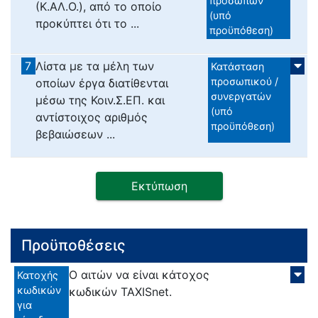
προσώπων
(Κ.ΑΛ.Ο.), από το οποίο
(υπό
προκύπτει ότι το ...
προϋπόθεση)
7
Λίστα με τα μέλη των
Κατάσταση
προσωπικού /
οποίων έργα διατίθενται
συνεργατών
μέσω της Κοιν.Σ.ΕΠ. και
(υπό
αντίστοιχος αριθμός
προϋπόθεση)
βεβαιώσεων ...
Εκτύπωση
Προϋποθέσεις
Ο αιτών να είναι κάτοχος
Κατοχής
κωδικών
κωδικών TAXISnet.
για