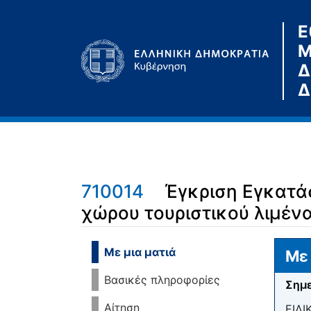
Ε
Μ
Δ
Δ
710014
Έγκριση Εγκατά
χώρου τουριστικού λιμέν
Μετάβαση σε:
πλοήγηση
,
αναζήτηση
Με μια ματιά
Με 
Βασικές πληροφορίες
Σημε
Αίτηση
ΕΙΔ