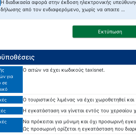
Η διαδικασία αφορά στην έκδοση ηλεκτρονικής υπεύθυνη
δήλωσης από τον ενδιαφερόμενο, χωρίς να απαιτε ...
Εκτύπωση
ϋποθέσεις
Ο αιτών να έχει κωδικούς taxisnet.
ής
ών για
ο σε
μικό
Ο τουριστικός λιμένας να έχει χωροθετηθεί και 
κές
Η εγκατάσταση να γίνεται εντός του χερσαίου 
κές
Να πρόκειται για μόνιμη και όχι προσωρινή εγκ
κές
Ως προσωρινή ορίζεται η εγκατάσταση που διαρκ