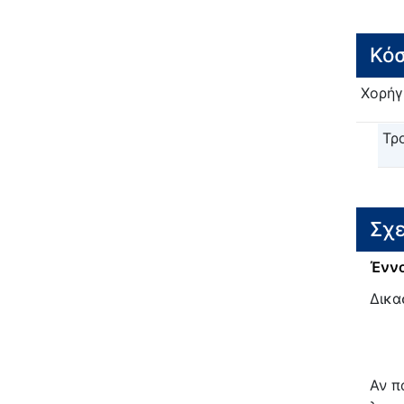
Κόσ
Χορήγ
Τρ
Σχε
Έννο
Δικα
Αν π