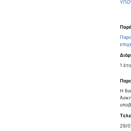
ΥΠΟ
Παρέ
Παρο
επιχ
Διάρ
1 έτ
Παρα
Η δι
Άσκη
υποβ
Τελε
29/0