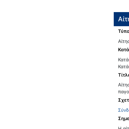
Αίτ
Τύπο
Αίτη
Κατ
Κατά
Κατά
Τίτλ
Αίτη
παγο
Σχετ
Σύνδ
Σημε
Η αί