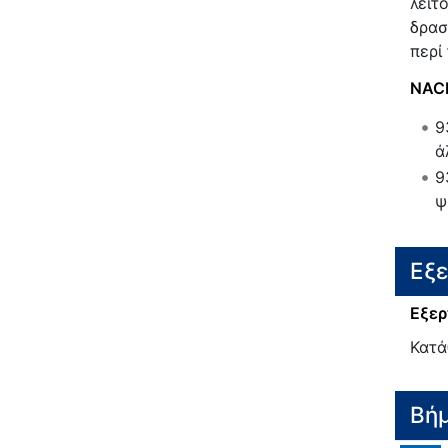
λειτ
δρασ
περί
NAC
9
ά
9
ψ
Εξ
Εξερ
Κατά
Βή