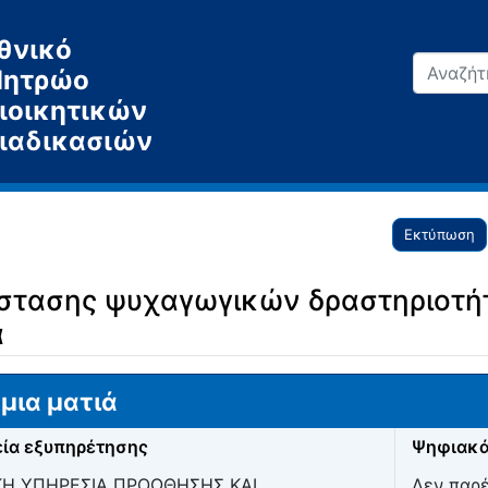
θνικό
ητρώο
ιοικητικών
ιαδικασιών
Εκτύπωση
στασης ψυχαγωγικών δραστηριοτή
α
μια ματιά
ία εξυπηρέτησης
Ψηφιακά
ΙΚΗ ΥΠΗΡΕΣΙΑ ΠΡΟΩΘΗΣΗΣ ΚΑΙ
Δεν παρ