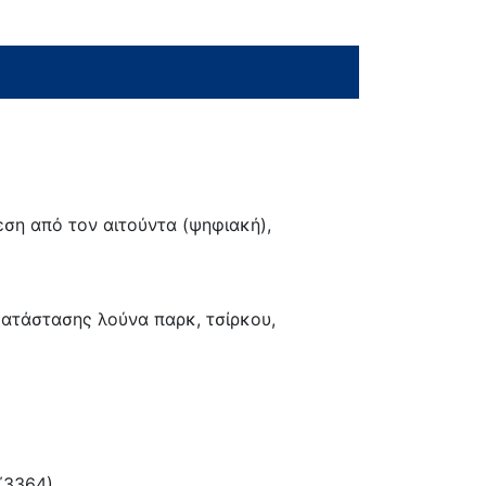
εση από τον αιτούντα (ψηφιακή),
κατάστασης λούνα παρκ, τσίρκου,
΄3364)