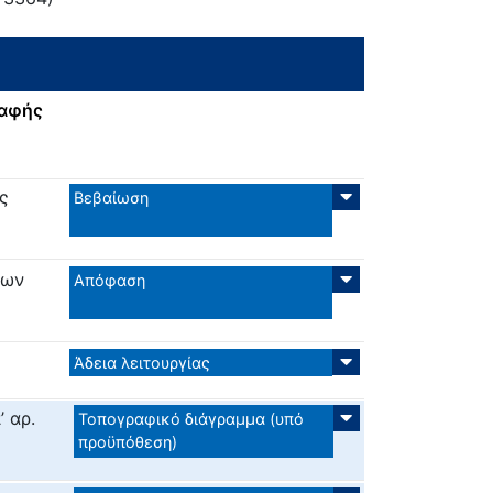
ραφής
ς
Βεβαίωση
ρων
Απόφαση
Άδεια λειτουργίας
 αρ.
Τοπογραφικό διάγραμμα (υπό
προϋπόθεση)