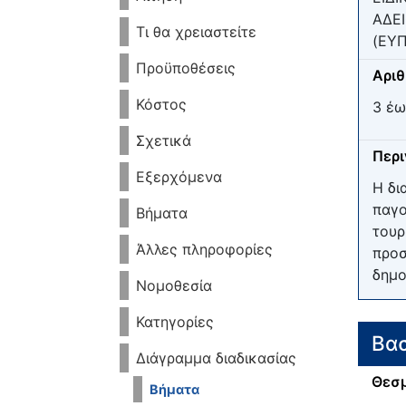
ΑΔΕ
Τι θα χρειαστείτε
(ΕΥΠ
Προϋποθέσεις
Αριθ
Κόστος
3 έω
Σχετικά
Περ
Εξερχόμενα
Η δι
παγο
Βήματα
τουρ
Άλλες πληροφορίες
προσ
δημο
Νομοθεσία
Κατηγορίες
Βασ
Διάγραμμα διαδικασίας
Θεσμ
Βήματα