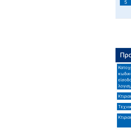
5
Προ
Κατοχ
κωδικ
είσοδ
λογισ
Κτιρια
Τεχνι
Κτιρια