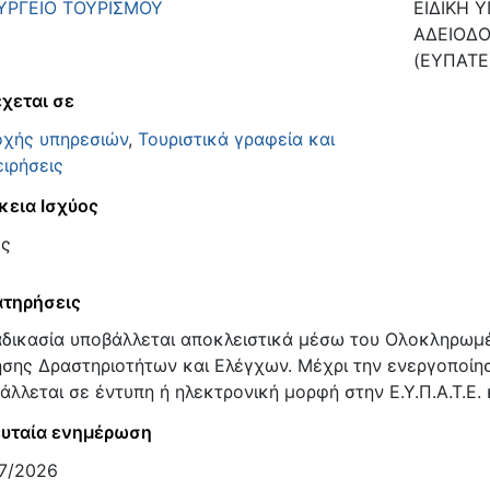
ΥΡΓΕΙΟ ΤΟΥΡΙΣΜΟΥ
ΕΙΔΙΚΗ 
ΑΔΕΙΟΔΟ
(ΕΥΠΑΤΕ
χεται σε
χής υπηρεσιών
,
Τουριστικά γραφεία και
ειρήσεις
κεια Ισχύος
ος
τηρήσεις
αδικασία υποβάλλεται αποκλειστικά μέσω του Ολοκληρω
σης Δραστηριοτήτων και Ελέγχων. Μέχρι την ενεργοποίηση 
άλλεται σε έντυπη ή ηλεκτρονική μορφή στην Ε.Υ.Π.Α.Τ.Ε.
υταία ενημέρωση
7/2026