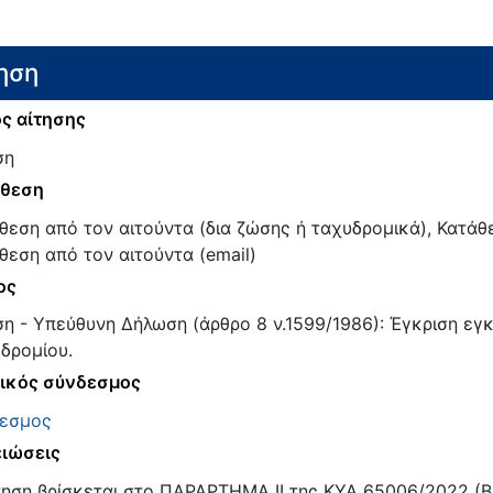
ηση
ς αίτησης
ση
άθεση
θεση από τον αιτούντα (δια ζώσης ή ταχυδρομικά), Κατάθ
θεση από τον αιτούντα (email)
ος
ση - Υπεύθυνη Δήλωση (άρθρο 8 ν.1599/1986): Έγκριση εγ
δρομίου.
ικός σύνδεσμος
εσμος
ιώσεις
τηση βρίσκεται στο ΠΑΡΑΡΤΗΜΑ ΙΙ της ΚΥΑ 65006/2022 (Β