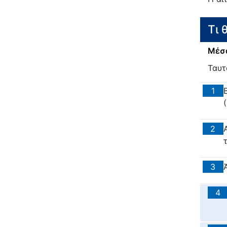
Τι 
Μέσα
Ταυτ
1
2
3
4