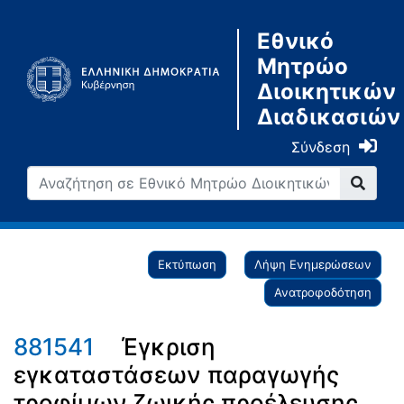
Εθνικό
Μητρώο
Διοικητικών
Διαδικασιών
Σύνδεση
Εκτύπωση
Λήψη Ενημερώσεων
Ανατροφοδότηση
881541
Έγκριση
εγκαταστάσεων παραγωγής
τροφίμων ζωικής προέλευσης