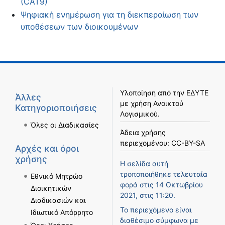
(CAT9)
Ψηφιακή ενημέρωση για τη διεκπεραίωση των
υποθέσεων των διοικουμένων
Υλοποίηση από την
ΕΔΥΤΕ
Άλλες
με χρήση
Ανοικτού
Κατηγοριοποιήσεις
Λογισμικού
.
Όλες οι Διαδικασίες
Άδεια χρήσης
περιεχομένου:
CC-BY-SA
Αρχές και όροι
χρήσης
Η σελίδα αυτή
τροποποιήθηκε τελευταία
Εθνικό Μητρώο
φορά στις 14 Οκτωβρίου
Διοικητικών
2021, στις 11:20.
Διαδικασιών και
Το περιεχόμενο είναι
Ιδιωτικό Απόρρητο
διαθέσιμο σύμφωνα με