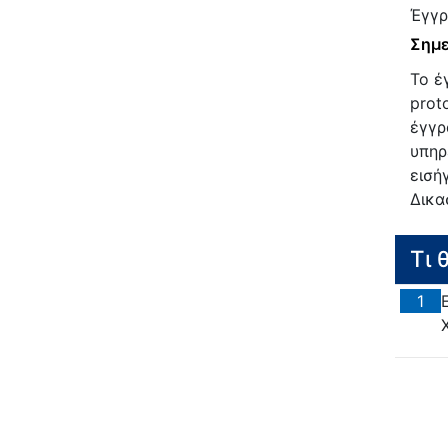
Έγγρ
Σημε
Το έ
prot
έγγρ
υπηρ
εισή
Δικα
Τι 
1