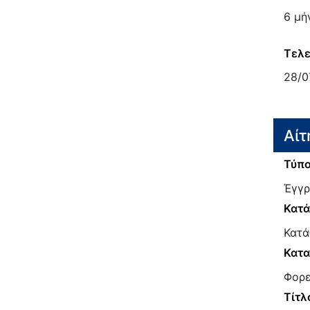
6 μή
Τελε
28/0
Αίτ
Τύπο
Έγγρ
Κατ
Κατά
Κατα
Φορε
Τίτλ