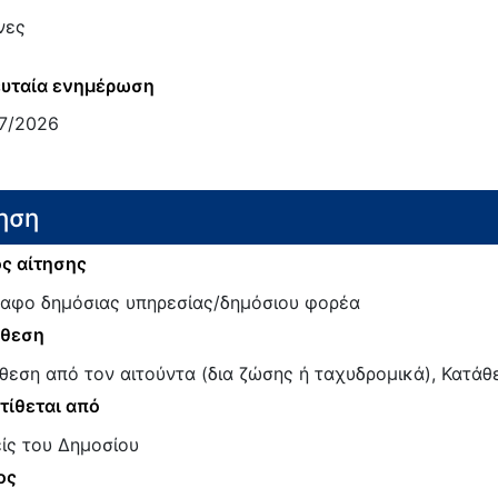
νες
υταία ενημέρωση
7/2026
ηση
ς αίτησης
αφο δημόσιας υπηρεσίας/δημόσιου φορέα
άθεση
θεση από τον αιτούντα (δια ζώσης ή ταχυδρομικά), Κατάθε
τίθεται από
ίς του Δημοσίου
ος