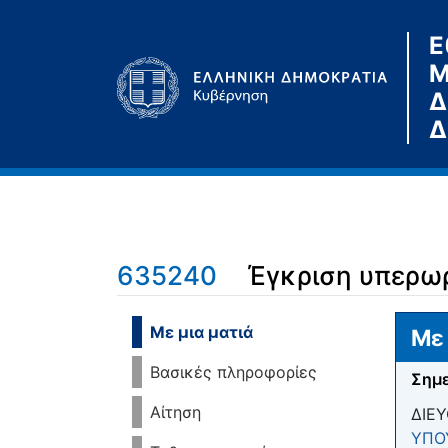
Ε
Μ
Δ
Δ
635240
Έγκριση υπερω
Μετάβαση σε:
πλοήγηση
,
αναζήτηση
Με μια ματιά
Με 
Βασικές πληροφορίες
Σημε
Αίτηση
ΔΙΕ
ΥΠΟ