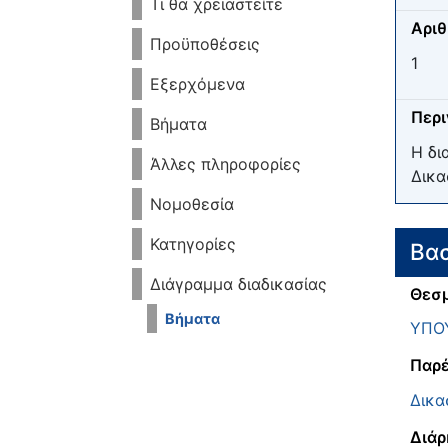
Τι θα χρειαστείτε
Αριθ
Προϋποθέσεις
1
Εξερχόμενα
Περ
Βήματα
Η δι
Άλλες πληροφορίες
Δικα
Νομοθεσία
Κατηγορίες
Βασ
Διάγραμμα διαδικασίας
Θεσμ
Βήματα
ΥΠΟΥ
Παρέ
Δικα
Διάρ