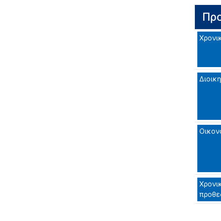
Προ
Χρονι
Διοικη
Οικον
Χρονι
προθε