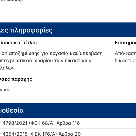
ες πληροφορίες
λακτικοί τίτλοι
Επίσημος
ιση αποζημίωσης για εργασία καθ΄υπέρβαση
Απόφαση
υποχρεωτικού ωραρίου των δικαστικών
δικαστι
λήλων.
σες παροχής
νικά
μοθεσία
ς
4798/
2021
(ΦΕΚ 68/Α)
Άρθρα 116
ς
4354/
2015
(ΦΕΚ 176/Α)
Άρθρα 20