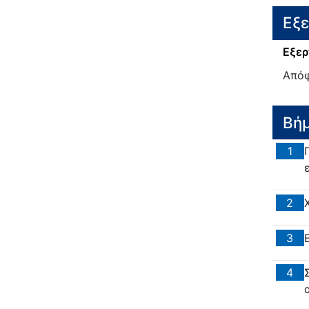
Εξ
Εξερ
Από
Βή
1
2
3
4