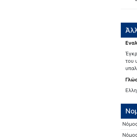
Άλλ
Εναλ
Έγκρ
του 
υπαλ
Γλώσ
Ελλη
Νο
Νόμο
Νόμο