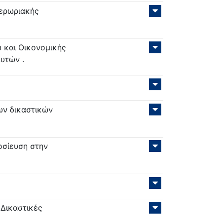
ερωριακής
 και Οικονομικής
υτών .
ν δικαστικών
οσίευση στην
 Δικαστικές