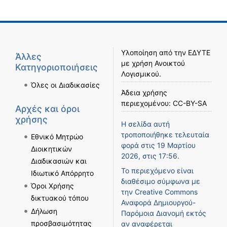
Υλοποίηση από την
ΕΔΥΤΕ
Άλλες
με χρήση
Ανοικτού
Κατηγοριοποιήσεις
Λογισμικού
.
Όλες οι Διαδικασίες
Άδεια χρήσης
περιεχομένου:
CC-BY-SA
Αρχές και όροι
χρήσης
Η σελίδα αυτή
τροποποιήθηκε τελευταία
Εθνικό Μητρώο
φορά στις 19 Μαρτίου
Διοικητικών
2026, στις 17:56.
Διαδικασιών και
Το περιεχόμενο είναι
Ιδιωτικό Απόρρητο
διαθέσιμο σύμφωνα με
Όροι Χρήσης
την
Creative Commons
δικτυακού τόπου
Αναφορά Δημιουργού-
Δήλωση
Παρόμοια Διανομή
εκτός
προσβασιμότητας
αν αναφέρεται