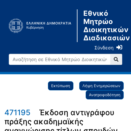
Εθνικό
Μητρώο
Διοικητικών
Διαδικασιών
Σύνδεση
Εκτύπωση
Λήψη Ενημερώσεων
Ανατροφοδότηση
471195
Έκδοση αντιγράφου
πράξης ακαδημαϊκής
αναγνώρισης τίτλων σπουδών