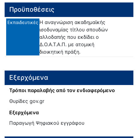
Προϋποθέσεις
Η αναγνώριση ακαδημαϊκής
Εκπαιδευτικές
ισοδυναμίας τίτλου σπουδών
αλλοδαπής που εκδίδει ο
Δ.Ο.Α.Τ.Α.Π. με ατομική
διοικητική πράξη.
Εξερχόμενα
Τρόποι παραλαβής από τον ενδιαφερόμενο
Θυρίδες gov.gr
Εξερχόμενα
Παραγωγή Ψηφιακού εγγράφου