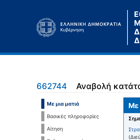
Ε
Μ
Δ
Δ
662744
Αναβολή κατάτα
Μετάβαση σε:
πλοήγηση
,
αναζήτηση
Με μια ματιά
Με 
Βασικές πληροφορίες
Σημε
Αίτηση
Στρα
(Διε