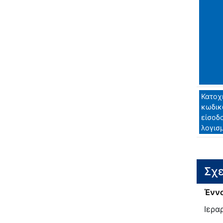
Κατοχ
κωδικ
είσοδ
λογισ
Σχε
Έννο
Ιερα