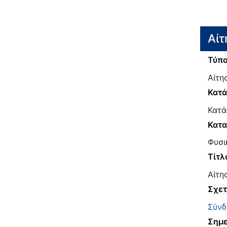
Αίτ
Τύπο
Αίτη
Κατ
Κατά
Κατα
Φυσι
Τίτλ
Αίτη
Σχετ
Σύνδ
Σημε