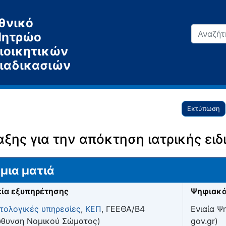
θνικό
ητρώο
ιοικητικών
ιαδικασιών
Εκτύπωση
ξης για την απόκτηση ιατρικής ειδ
μια ματιά
ία εξυπηρέτησης
Ψηφιακά
τολογικές υπηρεσίες
,
ΚΕΠ
, ΓΕΕΘΑ/Β4
Ενιαία Ψ
ύθυνση Νομικού Σώματος)
gov.gr)