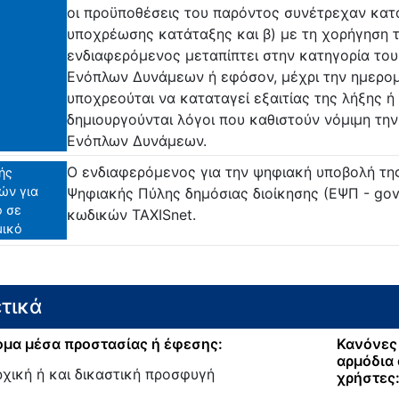
οι προϋποθέσεις του παρόντος συνέτρεχαν κατ
υποχρέωσης κατάταξης και β) με τη χορήγηση 
ενδιαφερόμενος μεταπίπτει στην κατηγορία το
Ενόπλων Δυνάμεων ή εφόσον, μέχρι την ημερο
υποχρεούται να καταταγεί εξαιτίας της λήξης ή
δημιουργούνται λόγοι που καθιστούν νόμιμη τη
Ενόπλων Δυνάμεων.
Ο ενδιαφερόμενος για την ψηφιακή υποβολή της
ής
ών για
Ψηφιακής Πύλης δημόσιας διοίκησης (ΕΨΠ - gov.
ο σε
κωδικών TAXISnet.
μικό
τικά
μα μέσα προστασίας ή έφεσης:
Κανόνες 
αρμόδια 
ρχική ή και δικαστική προσφυγή
χρήστες