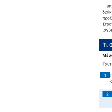
Η υπ
διοί
προξ
Στρα
ισχύ
Τι 
Μέσα
Ταυτ
1
2