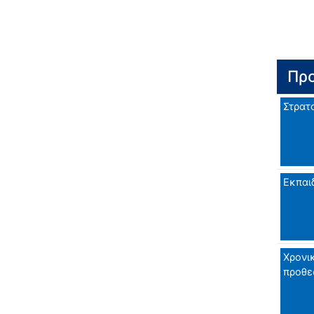
Προ
Στρατ
Εκπαι
Χρονι
προθε