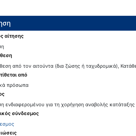
ηση
ς αίτησης
ση
άθεση
θεση από τον αιτούντα (δια ζώσης ή ταχυδρομικά), Κατάθ
τίθεται από
κά πρόσωπα
ος
ση ενδιαφερομένου για τη χορήγηση αναβολής κατάταξης γ
ικός σύνδεσμος
εσμος
ιώσεις