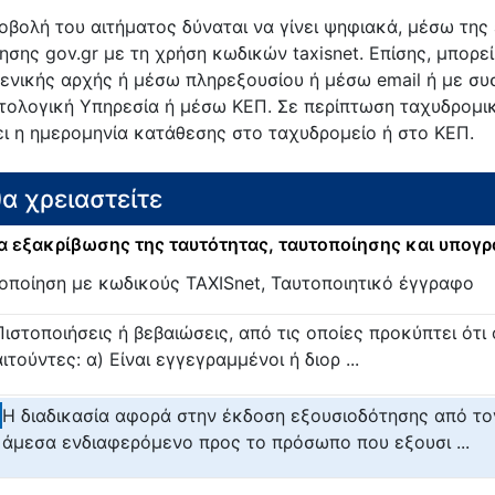
οβολή του αιτήματος δύναται να γίνει ψηφιακά, μέσω της
κησης gov.gr με τη χρήση κωδικών taxisnet. Επίσης, μπορ
ενικής αρχής ή μέσω πληρεξουσίου ή μέσω email ή με συ
τολογική Υπηρεσία ή μέσω ΚΕΠ. Σε περίπτωση ταχυδρομι
ει η ημερομηνία κατάθεσης στο ταχυδρομείο ή στο ΚΕΠ.
θα χρειαστείτε
 εξακρίβωσης της ταυτότητας, ταυτοποίησης και υπογ
οποίηση με κωδικούς TAXISnet, Ταυτοποιητικό έγγραφο
Πιστοποιήσεις ή βεβαιώσεις, από τις οποίες προκύπτει ότι 
αιτούντες: α) Είναι εγγεγραμμένοι ή διορ ...
Η διαδικασία αφορά στην έκδοση εξουσιοδότησης από το
άμεσα ενδιαφερόμενο προς το πρόσωπο που εξουσι ...