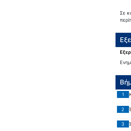
Σε κ
περί
Εξ
Εξερ
Ενημ
Βή
1
2
3