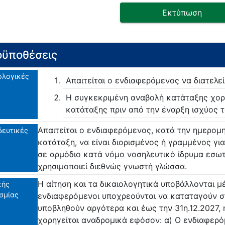
Εκτύπωση
ϋποθέσεις
ολογικές
Απαιτείται ο ενδιαφερόμενος να διατελ
Η συγκεκριμένη αναβολή κατάταξης χορ
κατάταξης πριν από την έναρξη ισχύος τ
Απαιτείται ο ενδιαφερόμενος, κατά την ημερομ
δευτικές
κατάταξη, να είναι διορισμένος ή γραμμένος γι
σε αρμόδιο κατά νόμο νοσηλευτικό ίδρυμα εσωτ
χρησιμοποιεί διεθνώς γνωστή γλώσσα.
Η αίτηση και τα δικαιολογητικά υποβάλλονται μ
κής
σμίας
ενδιαφερόμενοι υποχρεούνται να καταταγούν σ
υποβληθούν αργότερα και έως την 31η.12.2027,
χορηγείται αναδρομικά εφόσον: α) Ο ενδιαφερό