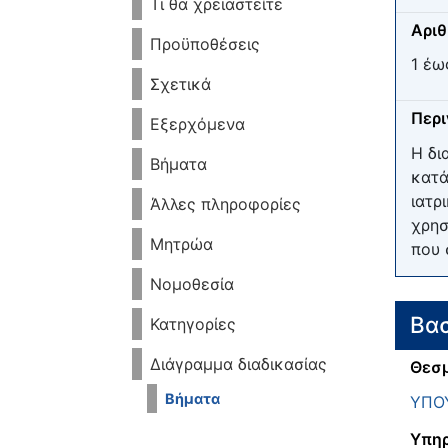
Τι θα χρειαστείτε
Αριθ
Προϋποθέσεις
1 έω
Σχετικά
Περ
Εξερχόμενα
Η δι
Βήματα
κατά
ιατρ
Άλλες πληροφορίες
χρησ
Μητρώα
που 
Νομοθεσία
Βασ
Κατηγορίες
Διάγραμμα διαδικασίας
Θεσμ
Βήματα
ΥΠΟ
Υπηρ