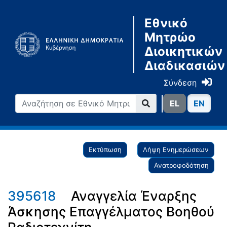
Εθνικό
Μητρώο
Διοικητικών
Διαδικασιών
Σύνδεση
ΕL
ΕN
Εκτύπωση
Λήψη Ενημερώσεων
Ανατροφοδότηση
395618
Αναγγελία Έναρξης
Άσκησης Επαγγέλματος Βοηθού