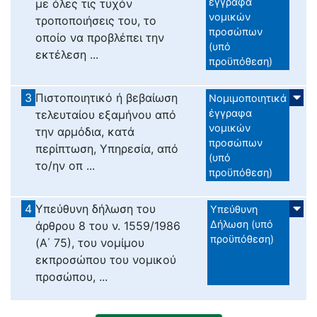
έγγραφα
με όλες τις τυχόν
νομικών
τροποποιήσεις του, το
προσώπων
οποίο να προβλέπει την
(υπό
εκτέλεση ...
προϋπόθεση)
3
Πιστοποιητικό ή βεβαίωση
Νομιμοποιητικά
έγγραφα
τελευταίου εξαμήνου από
νομικών
την αρμόδια, κατά
προσώπων
περίπτωση, Υπηρεσία, από
(υπό
το/ην οπ ...
προϋπόθεση)
4
Υπεύθυνη δήλωση του
Υπεύθυνη
Δήλωση (υπό
άρθρου 8 του ν. 1559/1986
προϋπόθεση)
(Α΄ 75), του νομίμου
εκπροσώπου του νομικού
προσώπου, ...