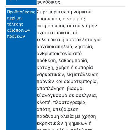
φυγόδικος.
Στην περίπτωση νομικού
Προϋποθέσεις
περί μη
προσώπου, ο νόμιμος
τέλεσης
εκπρόσωπος αυτού να μην
αξιόποινων
έχει καταδικαστεί
πράξεων
τελεσίδικα ή αμετάκλητα για
αρχαιοκαπηλεία, ληστεία,
ανθρωποκτονία από
πρόθεση, λαθρεμπορία,
κατοχή, χρήση ή εμπορία
ναρκωτικών, εκμετάλλευση
πορνών και σωματεμπορία,
αποπλάνηση, βιασμό,
εξαναγκασμό σε ασέλγεια,
κλοπή, πλαστογραφία,
απάτη, υπεξαίρεση,
παράνομη αλιεία με χρήση
εκρηκτικών ή χημικών ή