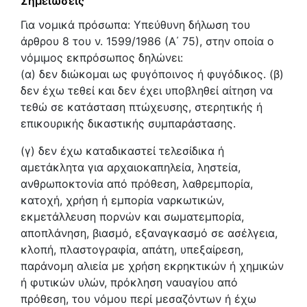
Σημειώσεις
Για νομικά πρόσωπα: Υπεύθυνη δήλωση του
άρθρου 8 του ν. 1599/1986 (Α΄ 75), στην οποία ο
νόμιμος εκπρόσωπος δηλώνει:
(α) δεν διώκομαι ως φυγόποινος ή φυγόδικος. (β)
δεν έχω τεθεί και δεν έχει υποβληθεί αίτηση να
τεθώ σε κατάσταση πτώχευσης, στερητικής ή
επικουρικής δικαστικής συμπαράστασης.
(γ) δεν έχω καταδικαστεί τελεσίδικα ή
αμετάκλητα για αρχαιοκαπηλεία, ληστεία,
ανθρωποκτονία από πρόθεση, λαθρεμπορία,
κατοχή, χρήση ή εμπορία ναρκωτικών,
εκμετάλλευση πορνών και σωματεμπορία,
αποπλάνηση, βιασμό, εξαναγκασμό σε ασέλγεια,
κλοπή, πλαστογραφία, απάτη, υπεξαίρεση,
παράνομη αλιεία με χρήση εκρηκτικών ή χημικών
ή φυτικών υλών, πρόκληση ναυαγίου από
πρόθεση, του νόμου περί μεσαζόντων ή έχω