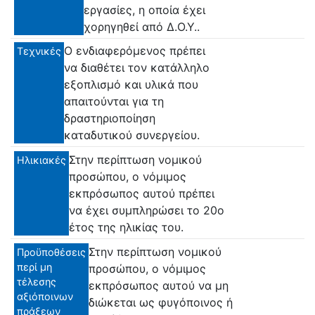
εργασίες, η οποία έχει
χορηγηθεί από Δ.Ο.Υ..
Ο ενδιαφερόμενος πρέπει
Τεχνικές
να διαθέτει τον κατάλληλο
εξοπλισμό και υλικά που
απαιτούνται για τη
δραστηριοποίηση
καταδυτικού συνεργείου.
Στην περίπτωση νομικού
Ηλικιακές
προσώπου, ο νόμιμος
εκπρόσωπος αυτού πρέπει
να έχει συμπληρώσει το 20ο
έτος της ηλικίας του.
Στην περίπτωση νομικού
Προϋποθέσεις
περί μη
προσώπου, ο νόμιμος
τέλεσης
εκπρόσωπος αυτού να μη
αξιόποινων
διώκεται ως φυγόποινος ή
πράξεων