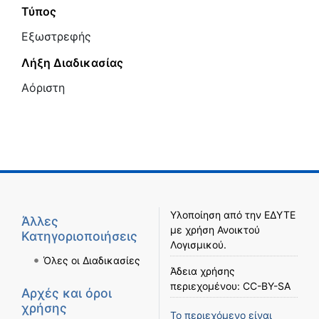
Τύπος
Εξωστρεφής
Λήξη Διαδικασίας
Αόριστη
Υλοποίηση από την
ΕΔΥΤΕ
Άλλες
με χρήση
Ανοικτού
Κατηγοριοποιήσεις
Λογισμικού
.
Όλες οι Διαδικασίες
Άδεια χρήσης
περιεχομένου:
CC-BY-SA
Αρχές και όροι
χρήσης
Το περιεχόμενο είναι