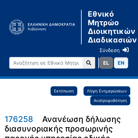
Εθνικό
Μητρώο
Διοικητικών
Διαδικασιών
Σύνδεση
ΕL
ΕN
Εκτύπωση
Λήψη Ενημερώσεων
Ανατροφοδότηση
176258
Ανανέωση δήλωσης
διασυνοριακής προσωρινής