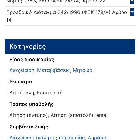
Νόμος
2753/
1999
(ΦΕΚ 249/Α)
Άρθρα 22
Προεδρικό Διάταγμα
242/
1996
(ΦΕΚ 179/Α)
Άρθρα
14
Κατηγορίες
Είδος διαδικασίας
Διαχείριση
,
Μεταβιβάσεις
,
Μητρώα
Έναυσμα
Αιτούμενη, Εσωτερική
Τρόπος υποβολής
Αίτηση (έντυπο), Αίτηση (επιστολή), email
Συμβάντα ζωής
Διαχείριση ακίνητης περιουσίας
,
Δημόσια