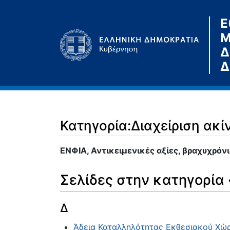
Ε
Μ
Δ
Δ
Κατηγορία:Διαχείριση ακί
Μετάβαση σε:
πλοήγηση
,
αναζήτηση
ΕΝΦΙΑ, Αντικειμενικές αξίες, βραχυχρόν
Σελίδες στην κατηγορία 
Δ
Άδεια Καταλληλότητας Εκθεσιακού Χώ