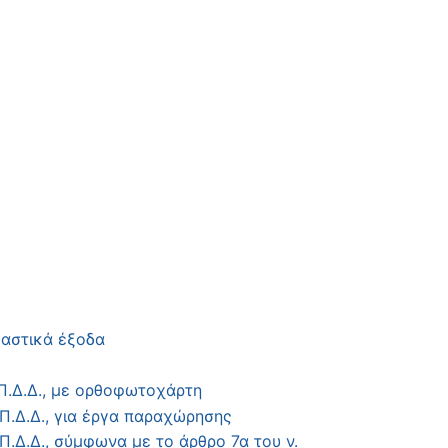
καστικά έξοδα
Π.Δ.Δ., με ορθοφωτοχάρτη
Π.Δ.Δ., για έργα παραχώρησης
.Δ.Δ., σύμφωνα με το άρθρο 7α του ν.