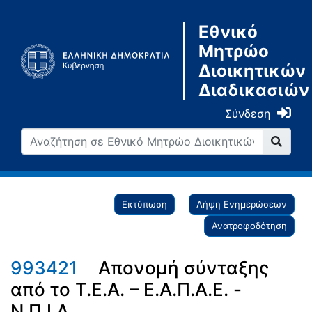
Εθνικό
Μητρώο
Διοικητικών
Διαδικασιών
Σύνδεση
Εκτύπωση
Λήψη Ενημερώσεων
Ανατροφοδότηση
993421
Απονομή σύνταξης
από το Τ.Ε.Α. – Ε.Α.Π.Α.Ε. -
Ν.Π.Ι.Δ.