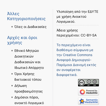
Υλοποίηση από την
ΕΔΥΤΕ
Άλλες
με χρήση
Ανοικτού
Κατηγοριοποιήσεις
Λογισμικού
.
Όλες οι Διαδικασίες
Άδεια χρήσης
περιεχομένου:
CC-BY-SA
Αρχές και όροι
χρήσης
Το περιεχόμενο είναι
διαθέσιμο σύμφωνα με
Εθνικό Μητρώο
την
Creative Commons
Διοικητικών
Αναφορά Δημιουργού-
Διαδικασιών και
Παρόμοια Διανομή
εκτός
Ιδιωτικό Απόρρητο
αν αναφέρεται
Όροι Χρήσης
διαφορετικά.
δικτυακού τόπου
Δήλωση
προσβασιμότητας
Δημόσιοι πόροι,
ανοικτό Λογισμικό