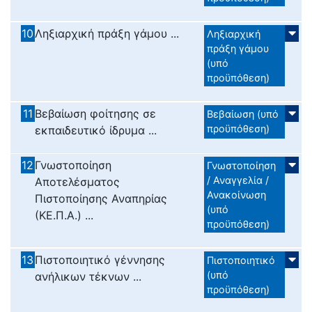
10
Ληξιαρχική πράξη γάμου ...
Ληξιαρχική
πράξη γάμου
(υπό
προϋπόθεση)
11
Βεβαίωση φοίτησης σε
Βεβαίωση (υπό
προϋπόθεση)
εκπαιδευτικό ίδρυμα ...
12
Γνωστοποίηση
Γνωστοποίηση
/ Αναγγελία /
Αποτελέσματος
Ανακοίνωση
Πιστοποίησης Αναπηρίας
(υπό
(ΚΕ.Π.Α.) ...
προϋπόθεση)
13
Πιστοποιητικό γέννησης
Πιστοποιητικό
(υπό
ανήλικων τέκνων ...
προϋπόθεση)