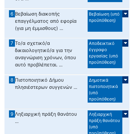
6
Βεβαίωση διακοπής
Βεβαίωση (υπό
προϋπόθεση)
επαγγέλματος από εφορία
(για μη έμμισθους) ...
7
Το/α σχετικό/α
Αποδεικτικό
έγγραφο
δικαιολογητικό/α για την
εργασίας (υπό
αναγνώριση χρόνων, όπου
προϋπόθεση)
αυτό προβλέπεται. ...
8
Πιστοποιητικό Δήμου
Δημοτικά
πιστοποιητικά
πλησιέστερων συγγενών ...
(υπό
προϋπόθεση)
9
Ληξιαρχική πράξη θανάτου
Ληξιαρχική
πράξη θανάτου
...
(υπό
προϋπόθεση)