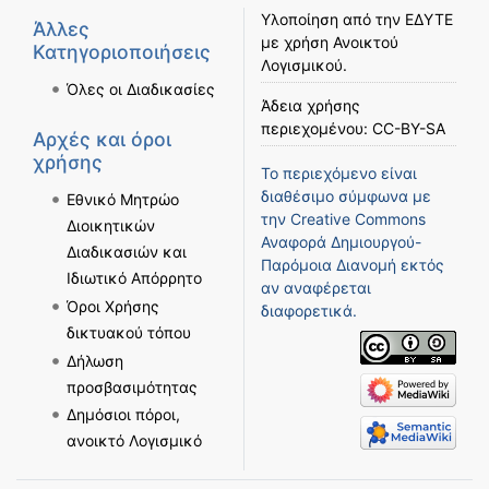
Υλοποίηση από την
ΕΔΥΤΕ
Άλλες
με χρήση
Ανοικτού
Κατηγοριοποιήσεις
Λογισμικού
.
Όλες οι Διαδικασίες
Άδεια χρήσης
περιεχομένου:
CC-BY-SA
Αρχές και όροι
χρήσης
Το περιεχόμενο είναι
διαθέσιμο σύμφωνα με
Εθνικό Μητρώο
την
Creative Commons
Διοικητικών
Αναφορά Δημιουργού-
Διαδικασιών και
Παρόμοια Διανομή
εκτός
Ιδιωτικό Απόρρητο
αν αναφέρεται
Όροι Χρήσης
διαφορετικά.
δικτυακού τόπου
Δήλωση
προσβασιμότητας
Δημόσιοι πόροι,
ανοικτό Λογισμικό