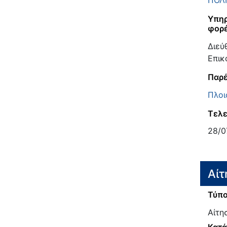
ΠΟΛΙ
Υπηρ
φορ
Διεύ
Επικ
Παρέ
Πλοι
Τελε
28/0
Αίτ
Τύπο
Αίτη