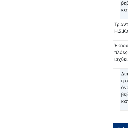
βε
κα
Τριάντ
Η.Σ.Κ
Έκδοσ
πλόες
ισχύει
Δι
η 
όν
βε
κα