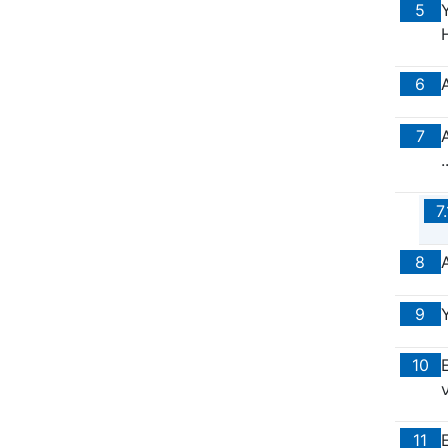
5
Η
6
7
.
7.
8
9
10
11