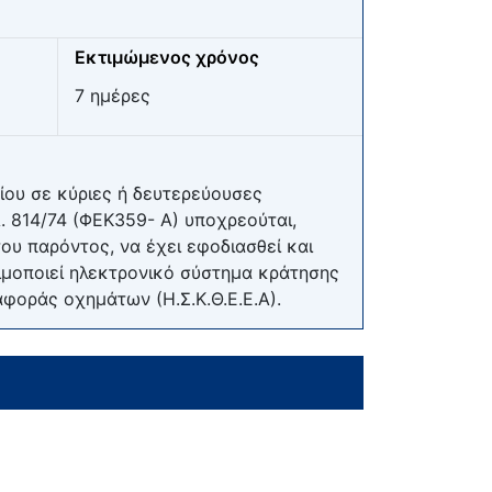
Εκτιμώμενος χρόνος
7 ημέρες
ίου σε κύριες ή δευτερεύουσες
. 814/74 (ΦΕΚ359- Α) υποχρεούται,
ου παρόντος, να έχει εφοδιασθεί και
ιμοποιεί ηλεκτρονικό σύστημα κράτησης
φοράς οχημάτων (Η.Σ.Κ.Θ.Ε.Ε.Α).