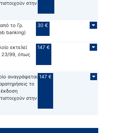
τιστοιχούν στην
από το Γρ.
30 €
eb banking)
οίο εκτελεί
147 €
. 23/99, όπως
ποίο αναγράφεται
147 €
παρατηρήσεις το
α έκδοση
τιστοιχούν στην