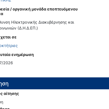
ΤΙΚΗΣ
εσία / οργανική μονάδα εποπτευόμενου
έα
θυνση Ηλεκτρονικής Διακυβέρνησης και
οινωνιών (Δ.Η.Δ.ΕΠ.)
χεται σε
οκτήτριες
υταία ενημέρωση
7/2026
ηση
ς αίτησης
ση