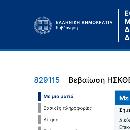
Ε
Μ
Δ
Δ
829115
Βεβαίωση ΗΣΚΘ
Μετάβαση σε:
πλοήγηση
,
αναζήτηση
Με μια ματιά
Με 
Βασικές πληροφορίες
Σημε
Αίτηση
Διεύ
Επικ