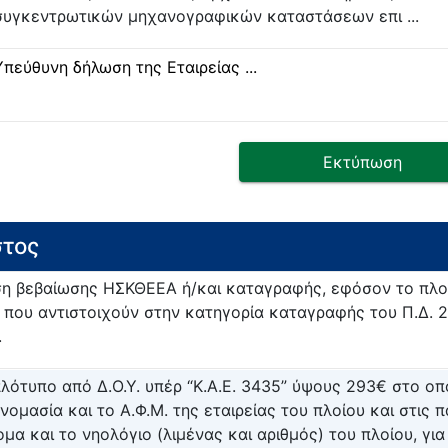
συγκεντρωτικών μηχανογραφικών καταστάσεων επι ...
Υπεύθυνη δήλωση της Εταιρείας ...
Εκτύπωση
τος
η βεβαίωσης ΗΣΚΘΕΕΑ ή/και καταγραφής, εφόσον το πλοί
 που αντιστοιχούν στην κατηγορία καταγραφής του Π.Δ. 
.
πλότυπο από Δ.Ο.Υ. υπέρ “Κ.Α.Ε. 3435” ύψους 293€ στο ο
ονομασία και το Α.Φ.Μ. της εταιρείας του πλοίου και στις 
ομα και το νηολόγιο (λιμένας και αριθμός) του πλοίου, γι