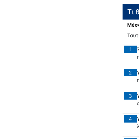
Τι 
Μέσα
Ταυτ
1
2
3
4