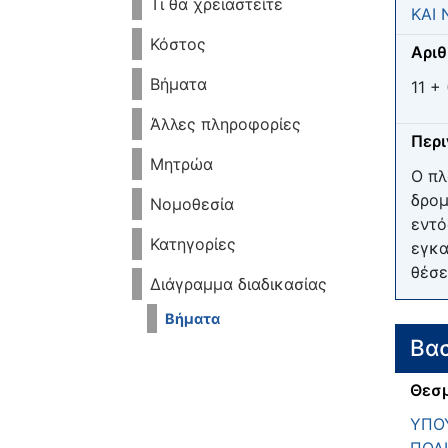
Τι θα χρειαστείτε
ΚΑΙ 
Κόστος
Αριθ
Βήματα
11 + 
Άλλες πληροφορίες
Περ
Μητρώα
Ο πλ
δρομ
Νομοθεσία
εντό
Κατηγορίες
εγκα
θέσε
Διάγραμμα διαδικασίας
Βήματα
Βασ
Θεσμ
ΥΠΟΥ