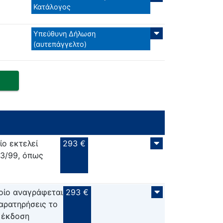
Κατάλογος
Υπεύθυνη Δήλωση
(αυτεπάγγελτο)
ο εκτελεί
293 €
23/99, όπως
ποίο αναγράφεται
293 €
παρατηρήσεις το
α έκδοση