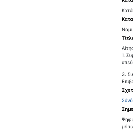
Κατ
Κατά
Κατα
Νομι
Τίτλ
Αίτη
1. Σ
υπεύ
3. Σ
Επιβ
Σχετ
Σύνδ
Σημε
Ψηφι
μέσω