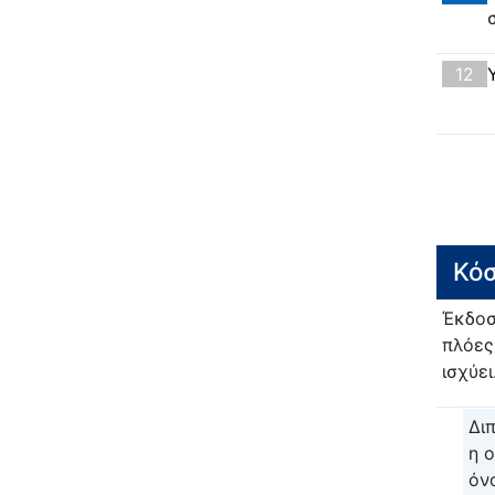
12
Κόσ
Έκδοσ
πλόες
ισχύει
Δι
η 
όν