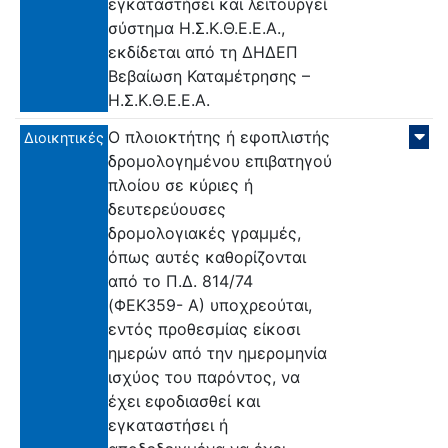
εγκαταστήσει και λειτουργεί
σύστημα Η.Σ.Κ.Θ.Ε.Ε.Α.,
εκδίδεται από τη ΔΗΔΕΠ
Βεβαίωση Καταμέτρησης –
Η.Σ.Κ.Θ.Ε.Ε.Α.
Ο πλοιοκτήτης ή εφοπλιστής
Διοικητικές
δρομολογημένου επιβατηγού
πλοίου σε κύριες ή
δευτερεύουσες
δρομολογιακές γραμμές,
όπως αυτές καθορίζονται
από το Π.Δ. 814/74
(ΦΕΚ359- Α) υποχρεούται,
εντός προθεσμίας είκοσι
ημερών από την ημερομηνία
ισχύος του παρόντος, να
έχει εφοδιασθεί και
εγκαταστήσει ή