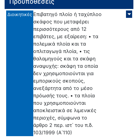
Προϋποθέσεις
Επιβατηγό πλοίο ή ταχύπλοο
Διοικητικές
σκάφος που μεταφέρει
περισσότερους από 12
επιβάτες, με εξαίρεση: • τα
πολεμικά πλοία και τα
οπλιταγωγά πλοία, • τις
θαλαμηγούς και τα σκάφη
αναψυχής: σκάφη τα οποία
δεν χρησιμοποιούνται για
εμπορικούς σκοπούς,
ανεξάρτητα από το μέσο
πρόωσής τους. • τα πλοία
που χρησιμοποιούνται
αποκλειστικά σε λιμενικές
περιοχές, σύμφωνα το
άρθρο 2 περ. ιστ΄ του π.δ.
103/1999 (Α΄110)