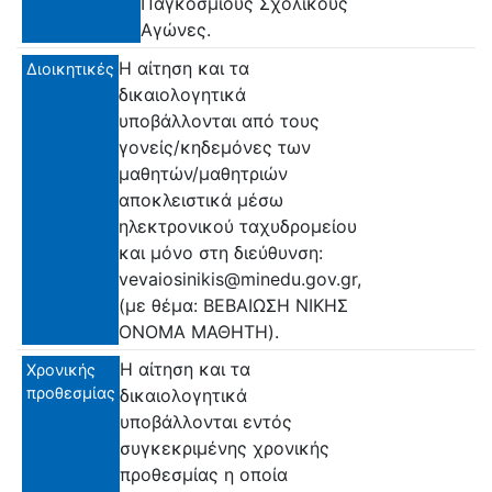
Παγκόσμιους Σχολικούς
Αγώνες.
Η αίτηση και τα
Διοικητικές
δικαιολογητικά
υποβάλλονται από τους
γονείς/κηδεμόνες των
μαθητών/μαθητριών
αποκλειστικά μέσω
ηλεκτρονικού ταχυδρομείου
και μόνο στη διεύθυνση:
vevaiosinikis@minedu.gov.gr,
(με θέμα: ΒΕΒΑΙΩΣΗ ΝΙΚΗΣ
ΟΝΟΜΑ ΜΑΘΗΤΗ).
Η αίτηση και τα
Χρονικής
προθεσμίας
δικαιολογητικά
υποβάλλονται εντός
συγκεκριμένης χρονικής
προθεσμίας η οποία