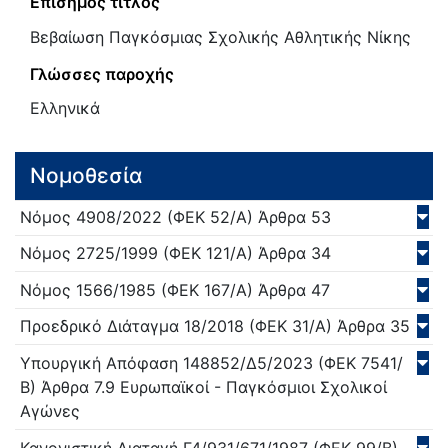
Επίσημος τίτλος
Βεβαίωση Παγκόσμιας Σχολικής Αθλητικής Νίκης
Γλώσσες παροχής
Ελληνικά
Νομοθεσία
Νόμος
4908/
2022
(ΦΕΚ 52/Α)
Άρθρα 53
Νόμος
2725/
1999
(ΦΕΚ 121/Α)
Άρθρα 34
Νόμος
1566/
1985
(ΦΕΚ 167/Α)
Άρθρα 47
Προεδρικό Διάταγμα
18/
2018
(ΦΕΚ 31/Α)
Άρθρα 35
Υπουργική Απόφαση
148852/Δ5/
2023
(ΦΕΚ 7541/
Β)
Άρθρα 7.9 Ευρωπαϊκοί - Παγκόσμιοι Σχολικοί
Αγώνες
Κανονιστική Διαταγή
Γ4/931/671/
1987
(ΦΕΚ 99/Β)