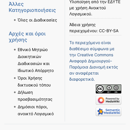
Υλοποίηση από την
ΕΔΥΤΕ
Άλλες
με χρήση
Ανοικτού
Κατηγοριοποιήσεις
Λογισμικού
.
Όλες οι Διαδικασίες
Άδεια χρήσης
περιεχομένου:
CC-BY-SA
Αρχές και όροι
χρήσης
Το περιεχόμενο είναι
διαθέσιμο σύμφωνα με
Εθνικό Μητρώο
την
Creative Commons
Διοικητικών
Αναφορά Δημιουργού-
Διαδικασιών και
Παρόμοια Διανομή
εκτός
Ιδιωτικό Απόρρητο
αν αναφέρεται
Όροι Χρήσης
διαφορετικά.
δικτυακού τόπου
Δήλωση
προσβασιμότητας
Δημόσιοι πόροι,
ανοικτό Λογισμικό